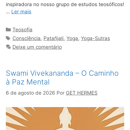
inspiradora no nosso grupo de estudos teosóficos!
…
Ler mais
Categorias
Teosofia
Tags
Consciência
,
Patañjali
,
Yoga
,
Yoga-Sutras
Deixe um comentário
Swami Vivekananda – O Caminho
à Paz Mental
6 de agosto de 2026
Por
GET HERMES