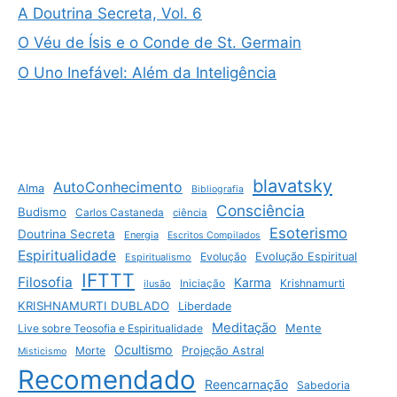
A Doutrina Secreta, Vol. 6
O Véu de Ísis e o Conde de St. Germain
O Uno Inefável: Além da Inteligência
blavatsky
AutoConhecimento
Alma
Bibliografia
Consciência
Budismo
Carlos Castaneda
ciência
Esoterismo
Doutrina Secreta
Energia
Escritos Compilados
Espiritualidade
Evolução
Evolução Espiritual
Espiritualismo
IFTTT
Filosofia
Karma
Krishnamurti
ilusão
Iniciação
KRISHNAMURTI DUBLADO
Liberdade
Meditação
Mente
Live sobre Teosofia e Espiritualidade
Ocultismo
Morte
Projeção Astral
Misticismo
Recomendado
Reencarnação
Sabedoria