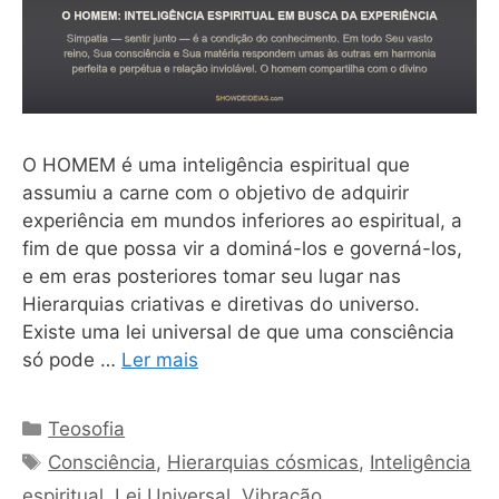
O HOMEM é uma inteligência espiritual que
assumiu a carne com o objetivo de adquirir
experiência em mundos inferiores ao espiritual, a
fim de que possa vir a dominá-los e governá-los,
e em eras posteriores tomar seu lugar nas
Hierarquias criativas e diretivas do universo.
Existe uma lei universal de que uma consciência
só pode …
Ler mais
Categorias
Teosofia
Tags
Consciência
,
Hierarquias cósmicas
,
Inteligência
espiritual
,
Lei Universal
,
Vibração