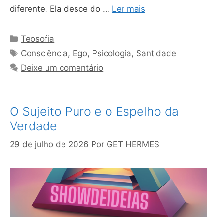
diferente. Ela desce do …
Ler mais
Categorias
Teosofia
Tags
Consciência
,
Ego
,
Psicologia
,
Santidade
Deixe um comentário
O Sujeito Puro e o Espelho da
Verdade
29 de julho de 2026
Por
GET HERMES