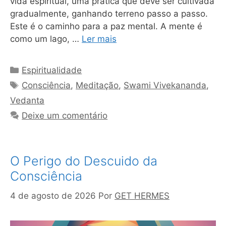
vida espiritual, uma prática que deve ser cultivada
gradualmente, ganhando terreno passo a passo.
Este é o caminho para a paz mental. A mente é
como um lago, …
Ler mais
Categorias
Espiritualidade
Tags
Consciência
,
Meditação
,
Swami Vivekananda
,
Vedanta
Deixe um comentário
O Perigo do Descuido da
Consciência
4 de agosto de 2026
Por
GET HERMES