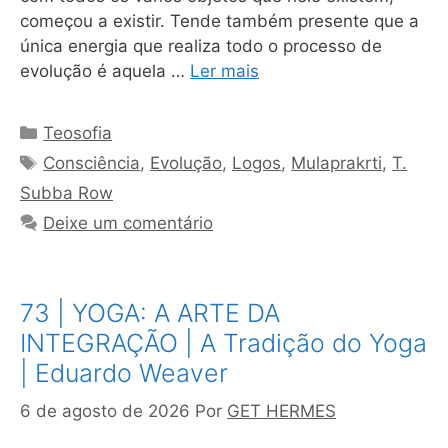
começou a existir. Tende também presente que a
única energia que realiza todo o processo de
evolução é aquela …
Ler mais
Categorias
Teosofia
Tags
Consciência
,
Evolução
,
Logos
,
Mulaprakrti
,
T.
Subba Row
Deixe um comentário
73 | YOGA: A ARTE DA
INTEGRAÇÃO | A Tradição do Yoga
| Eduardo Weaver
6 de agosto de 2026
Por
GET HERMES