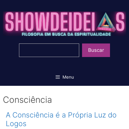
Pular
para
o
conteúdo
Pesquisar
Buscar
Menu
Consciência
A Consciência é a Própria Luz do
Logos