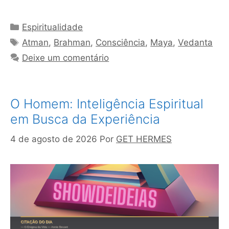
Categorias
Espiritualidade
Tags
Atman
,
Brahman
,
Consciência
,
Maya
,
Vedanta
Deixe um comentário
O Homem: Inteligência Espiritual
em Busca da Experiência
4 de agosto de 2026
Por
GET HERMES