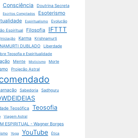
Consciência
Doutrina Secreta
Esoterismo
Escritos Compilados
itualidade
Evolução
Espiritualismo
IFTTT
Filosofia
ão Espiritual
Karma
Krishnamurti
Iniciação
HNAMURTI DUBLADO
Liberdade
bre Teosofia e Espiritualidade
ação
Mente
Morte
Misticismo
ismo
Projeção Astral
comendado
arnação
Sabedoria
Sadhguru
WDEIDEIAS
Teosofia
dade Teosófica
e
Viagem Astral
M ESPIRITUAL - Wagner Borges
YouTube
ismo
Yoga
Ética