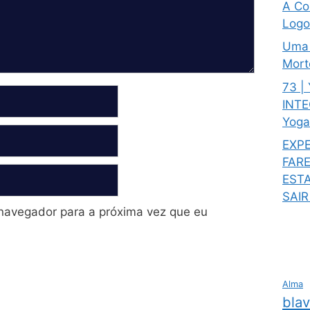
A Co
Logo
Uma 
Mort
73 |
INTE
Yoga
EXPE
FAR
EST
SAI
navegador para a próxima vez que eu
Alma
bla