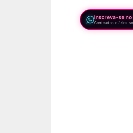
Inscreva-se no
Conteúdos diários so