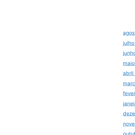
agos
julh
junh
maio
abri
març
feve
jane
deze
nove
outu