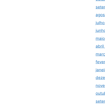
sete
agos
julh
junh
maio
abri
març
feve
jane
deze
nove
outu
sete