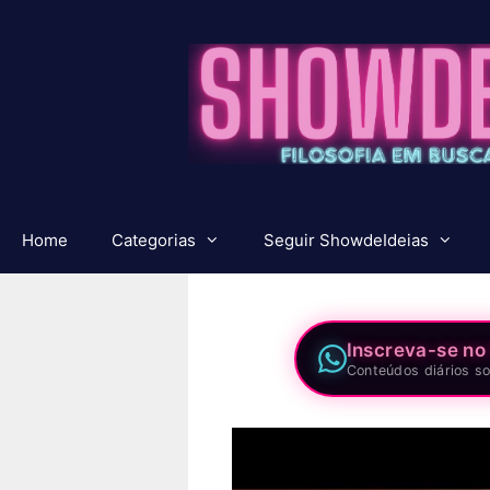
Pular
para
o
conteúdo
Home
Categorias
Seguir ShowdeIdeias
Inscreva-se no
Conteúdos diários so