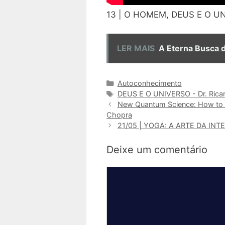
13 | O HOMEM, DEUS E O UN
LER MAIS
A Eterna Busca 
Categorias
Autoconhecimento
Tags
DEUS E O UNIVERSO - Dr. Rica
New Quantum Science: How to Br
Chopra
21/05 | YOGA: A ARTE DA INTE
Deixe um comentário
Comentário