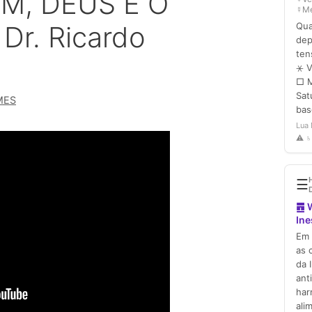
EM, DEUS E O
Dr. Ricardo
MES