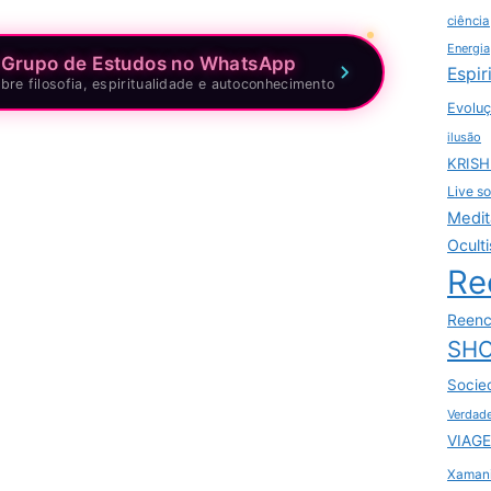
ciência
Energia
 Grupo de Estudos no WhatsApp
Espir
bre filosofia, espiritualidade e autoconhecimento
Evoluç
ilusão
KRIS
Live so
Medit
Ocult
Re
Reenc
SHO
Socie
Verdad
VIAGE
Xaman