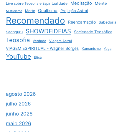
Meditação
Mente
Live sobre Teosofia e Espiritualidade
Ocultismo
Morte
Projeção Astral
Misticismo
Recomendado
Reencarnação
Sabedoria
SHOWDEIDEIAS
Sociedade Teosófica
Sadhguru
Teosofia
Verdade
Viagem Astral
VIAGEM ESPIRITUAL - Wagner Borges
Xamanismo
Yoga
YouTube
Ética
agosto 2026
julho 2026
junho 2026
maio 2026