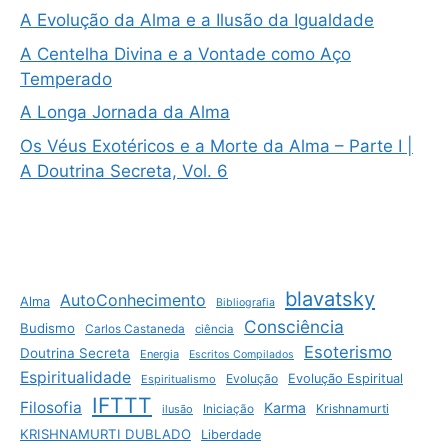
A Evolução da Alma e a Ilusão da Igualdade
A Centelha Divina e a Vontade como Aço
Temperado
A Longa Jornada da Alma
Os Véus Exotéricos e a Morte da Alma – Parte I |
A Doutrina Secreta, Vol. 6
blavatsky
AutoConhecimento
Alma
Bibliografia
Consciência
Budismo
Carlos Castaneda
ciência
Esoterismo
Doutrina Secreta
Energia
Escritos Compilados
Espiritualidade
Evolução
Evolução Espiritual
Espiritualismo
IFTTT
Filosofia
Karma
Krishnamurti
ilusão
Iniciação
KRISHNAMURTI DUBLADO
Liberdade