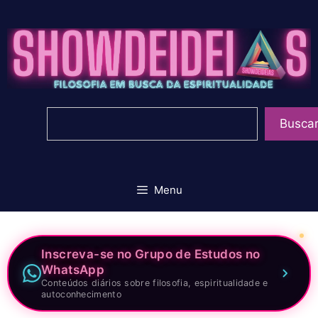
Pular
para
o
conteúdo
Pesquisar
Busca
Menu
Inscreva-se no Grupo de Estudos no
WhatsApp
Conteúdos diários sobre filosofia, espiritualidade e
autoconhecimento