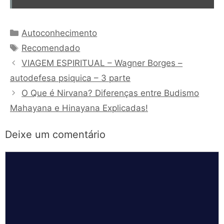
Categorias
Autoconhecimento
Tags
Recomendado
VIAGEM ESPIRITUAL – Wagner Borges –
autodefesa psiquica – 3 parte
O Que é Nirvana? Diferenças entre Budismo
Mahayana e Hinayana Explicadas!
Deixe um comentário
Comentário