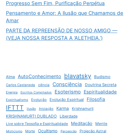
Progresso Sem Fim, Purificação Perpétua
Pensamento e Amor: A Ilusão que Chamamos de
Amar
PARTE DA REPREENSÃO DE NOSSO AMIGO —
(VEJA NOSSA RESPOSTA A ‘ALETHEIA.’)
blavatsky
AutoConhecimento
Budismo
Alma
Consciência
Doutrina Secreta
Carlos Castaneda
ciência
Esoterismo
Espiritualidade
Energia
Escritos Compilados
Filosofia
Evolução Espiritual
Espiritualismo
Evolução
IFTTT
Karma
Krishnamurti
ilusão
Iniciação
KRISHNAMURTI DUBLADO
Liberdade
Meditação
Mente
Live sobre Teosofia e Espiritualidade
Ocultismo
Projeção Astral
Morte
Misticismo
Percepção