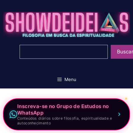
Pular
para
o
conteúdo
Pesquisar
Busca
Menu
Inscreva-se no Grupo de Estudos no
WhatsApp
Conteúdos diários sobre filosofia, espiritualidade e
autoconhecimento