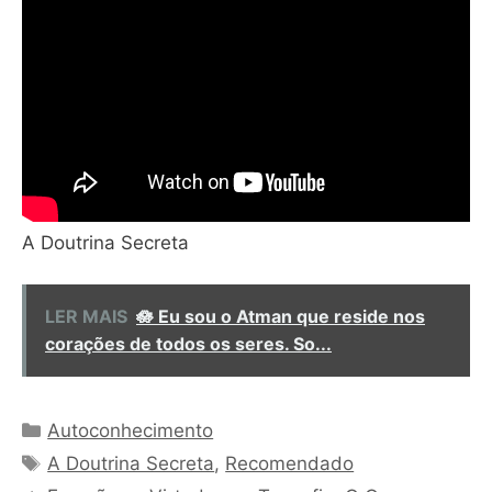
A Doutrina Secreta
LER MAIS
🪷 Eu sou o Atman que reside nos
corações de todos os seres. So...
Categorias
Autoconhecimento
Tags
A Doutrina Secreta
,
Recomendado