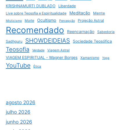
KRISHNAMURTI DUBLADO
Liberdade
Meditação
Mente
Live sobre Teosofia e Espiritualidade
Ocultismo
Projeção Astral
Morte
Misticismo
Percepção
Recomendado
Reencarnação
Sabedoria
SHOWDEIDEIAS
Sociedade Teosófica
Sadhguru
Teosofia
Verdade
Viagem Astral
VIAGEM ESPIRITUAL - Wagner Borges
Xamanismo
Yoga
YouTube
Ética
agosto 2026
julho 2026
junho 2026