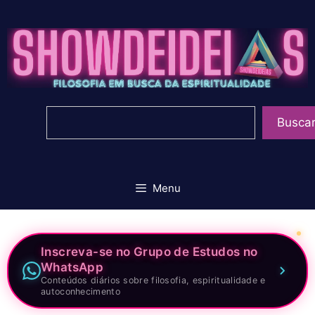
Pular
para
o
conteúdo
Pesquisar
Busca
Menu
Inscreva-se no Grupo de Estudos no
WhatsApp
Conteúdos diários sobre filosofia, espiritualidade e
autoconhecimento