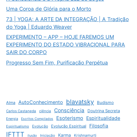
Uma Coroa de Glória para o Morto
73 | YOGA: A ARTE DA INTEGRAÇÃO | A Tradição
do Yoga | Eduardo Weaver
EXPERIMENTO – APP – HOJE FAREMOS UM
EXPERIMENTO DO ESTADO VIBRACIONAL PARA
SAIR DO CORPO
Progresso Sem Fim, Purificação Perpétua
blavatsky
AutoConhecimento
Budismo
Alma
Consciência
Doutrina Secreta
Carlos Castaneda
ciência
Esoterismo
Espiritualidade
Energia
Escritos Compilados
Filosofia
Evolução Espiritual
Espiritualismo
Evolução
IFTTT
Karma
Krishnamurti
ilusão
Iniciação