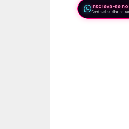
Inscreva-se no
Conteúdos diários so