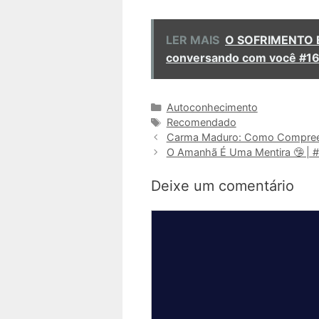
LER MAIS
O SOFRIMENTO É
conversando com você #1
Categorias
Autoconhecimento
Tags
Recomendado
Carma Maduro: Como Compreend
O Amanhã É Uma Mentira 🤥 | 
Deixe um comentário
Comentário