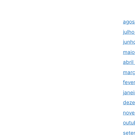
agos
julh
junh
maio
abri
març
feve
jane
deze
nove
outu
sete