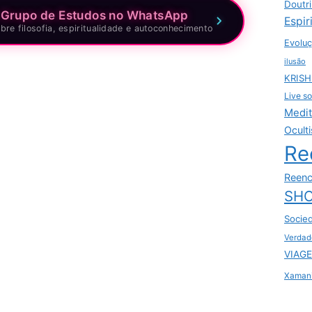
Doutr
 Grupo de Estudos no WhatsApp
Espir
bre filosofia, espiritualidade e autoconhecimento
Evoluç
ilusão
KRIS
Live so
Medi
Ocult
Re
Reenc
SHO
Socie
Verdad
VIAGE
Xaman