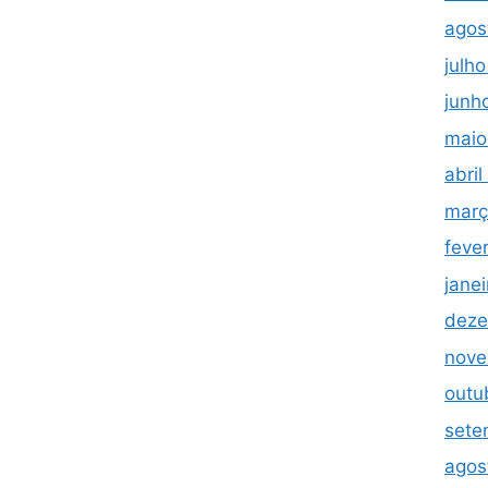
agos
julh
junh
maio
abri
març
feve
jane
deze
nove
outu
sete
agos