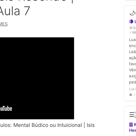
Aula 7
MES
los: Mental Búdico ou Intuicional | Isis