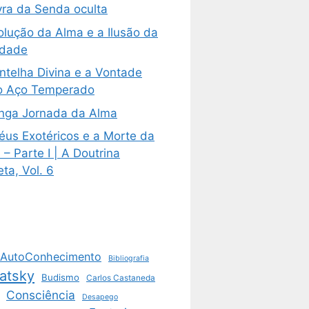
vra da Senda oculta
olução da Alma e a Ilusão da
ldade
ntelha Divina e a Vontade
 Aço Temperado
nga Jornada da Alma
éus Exotéricos e a Morte da
– Parte I | A Doutrina
ta, Vol. 6
AutoConhecimento
Bibliografia
atsky
Budismo
Carlos Castaneda
Consciência
Desapego