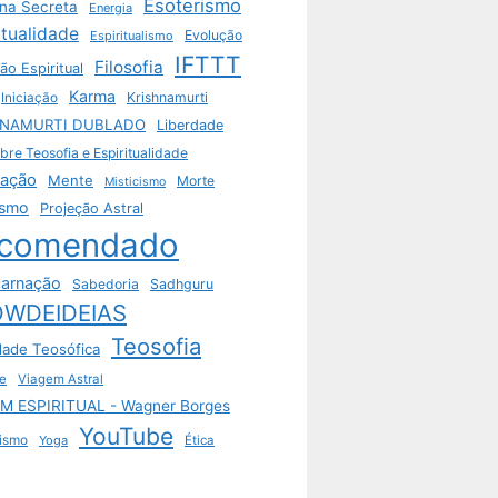
Esoterismo
ina Secreta
Energia
itualidade
Evolução
Espiritualismo
IFTTT
Filosofia
ão Espiritual
Karma
Krishnamurti
Iniciação
HNAMURTI DUBLADO
Liberdade
bre Teosofia e Espiritualidade
tação
Mente
Morte
Misticismo
ismo
Projeção Astral
comendado
arnação
Sabedoria
Sadhguru
WDEIDEIAS
Teosofia
dade Teosófica
e
Viagem Astral
M ESPIRITUAL - Wagner Borges
YouTube
ismo
Yoga
Ética