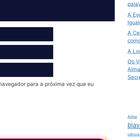
pala
A Ev
Igua
A Ce
como
A Lo
Os V
Alma 
Secre
navegador para a próxima vez que eu
Alma
blav
ciência