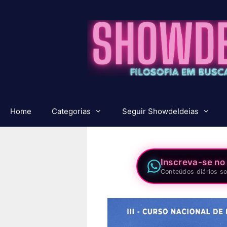
Pular
para
o
conteúdo
Home
Categorias
Seguir ShowdeIdeias
Inscreva-se no
Conteúdos diários so