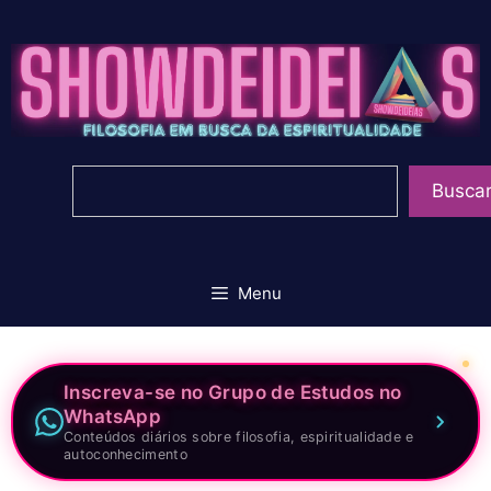
Pular
para
o
conteúdo
Pesquisar
Busca
Menu
Inscreva-se no Grupo de Estudos no
WhatsApp
Conteúdos diários sobre filosofia, espiritualidade e
autoconhecimento