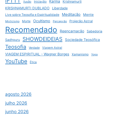
IFTTT
Karma
Krishnamurti
ilusão
Iniciação
KRISHNAMURTI DUBLADO
Liberdade
Meditação
Mente
Live sobre Teosofia e Espiritualidade
Ocultismo
Projeção Astral
Morte
Misticismo
Percepção
Recomendado
Reencarnação
Sabedoria
SHOWDEIDEIAS
Sociedade Teosófica
Sadhguru
Teosofia
Verdade
Viagem Astral
VIAGEM ESPIRITUAL - Wagner Borges
Xamanismo
Yoga
YouTube
Ética
agosto 2026
julho 2026
junho 2026