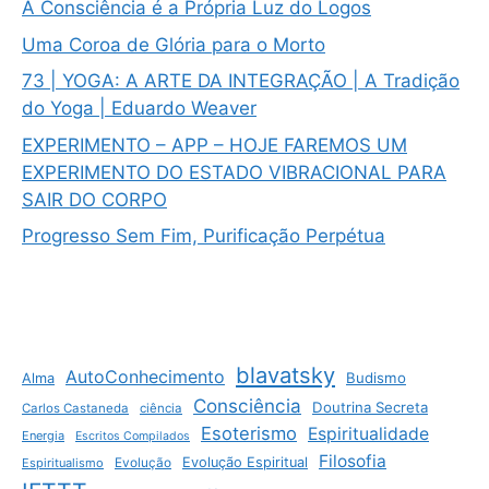
A Consciência é a Própria Luz do Logos
Uma Coroa de Glória para o Morto
73 | YOGA: A ARTE DA INTEGRAÇÃO | A Tradição
do Yoga | Eduardo Weaver
EXPERIMENTO – APP – HOJE FAREMOS UM
EXPERIMENTO DO ESTADO VIBRACIONAL PARA
SAIR DO CORPO
Progresso Sem Fim, Purificação Perpétua
blavatsky
AutoConhecimento
Budismo
Alma
Consciência
Doutrina Secreta
Carlos Castaneda
ciência
Esoterismo
Espiritualidade
Energia
Escritos Compilados
Filosofia
Evolução Espiritual
Espiritualismo
Evolução