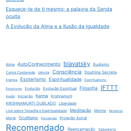
Esquece-te de ti mesmo: a palavra da Senda
oculta
A Evolução da Alma e a Ilusão da Igualdade
blavatsky
AutoConhecimento
Budismo
Alma
Consciência
Doutrina Secreta
Carlos Castaneda
ciência
Esoterismo
Espiritualidade
Energia
Espiritualismo
IFTTT
Filosofia
Evolução
Evolução Espiritual
Estoicismo
Karma
Krishnamurti
ilusão
Iniciação
KRISHNAMURTI DUBLADO
Liberdade
Meditação
Mente
Live sobre Teosofia e Espiritualidade
Mistérios
Ocultismo
Morte
Projeção Astral
Percepção
Recomendado
Reencarnação
Sabedoria