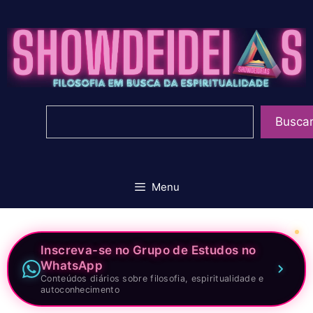
Pular
para
o
conteúdo
Pesquisar
Busca
Menu
Inscreva-se no Grupo de Estudos no
WhatsApp
Conteúdos diários sobre filosofia, espiritualidade e
autoconhecimento