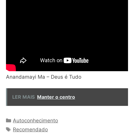
Anandamayi Ma – Deus é Tudo
LER MAIS
Manter o centro
Categorias
Autoconhecimento
Tags
Recomendado