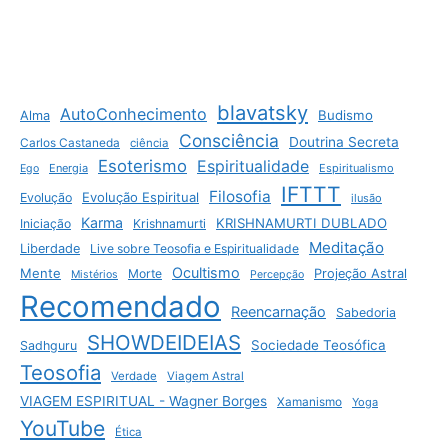
blavatsky
AutoConhecimento
Budismo
Alma
Consciência
Doutrina Secreta
Carlos Castaneda
ciência
Esoterismo
Espiritualidade
Energia
Espiritualismo
Ego
IFTTT
Filosofia
Evolução Espiritual
Evolução
ilusão
Karma
KRISHNAMURTI DUBLADO
Iniciação
Krishnamurti
Meditação
Liberdade
Live sobre Teosofia e Espiritualidade
Ocultismo
Mente
Morte
Projeção Astral
Mistérios
Percepção
Recomendado
Reencarnação
Sabedoria
SHOWDEIDEIAS
Sociedade Teosófica
Sadhguru
Teosofia
Verdade
Viagem Astral
VIAGEM ESPIRITUAL - Wagner Borges
Xamanismo
Yoga
YouTube
Ética