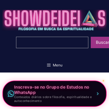
Pular
para
o
conteúdo
Pesquisar
Busca
Menu
Inscreva-se no Grupo de Estudos no
WhatsApp
Conteúdos diários sobre filosofia, espiritualidade e
autoconhecimento