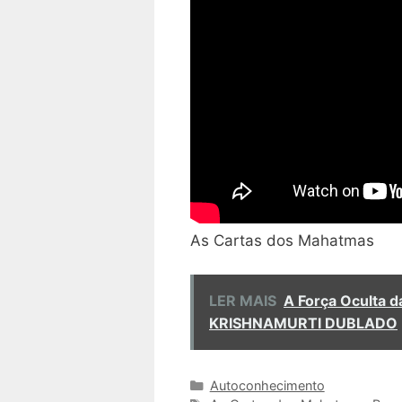
As Cartas dos Mahatmas
LER MAIS
A Força Oculta 
KRISHNAMURTI DUBLADO
Categorias
Autoconhecimento