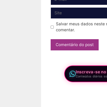
mail
Site
Salvar meus dados neste 
comentar.
Inscreva-se no
Conteúdos diários so