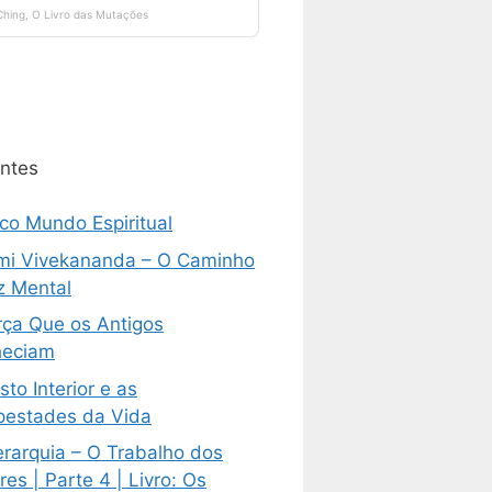
ntes
ico Mundo Espiritual
i Vivekananda – O Caminho
z Mental
rça Que os Antigos
eciam
sto Interior e as
estades da Vida
erarquia – O Trabalho dos
es | Parte 4 | Livro: Os