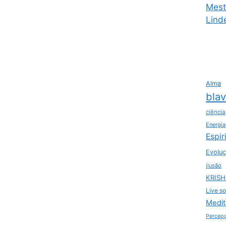
Mest
Lind
Alma
bla
ciência
Energia
Espir
Evoluç
ilusão
KRIS
Live so
Medit
Percep