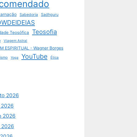
comendado
arnação
Sabedoria
Sadhguru
WDEIDEIAS
Teosofia
dade Teosófica
e
Viagem Astral
M ESPIRITUAL - Wagner Borges
YouTube
ismo
Ética
Yoga
to 2026
o 2026
o 2026
 2026
l 2026