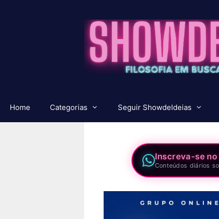
Pular
para
o
conteúdo
Home
Categorias
Seguir ShowdeIdeias
Inscreva-se no
Conteúdos diários so