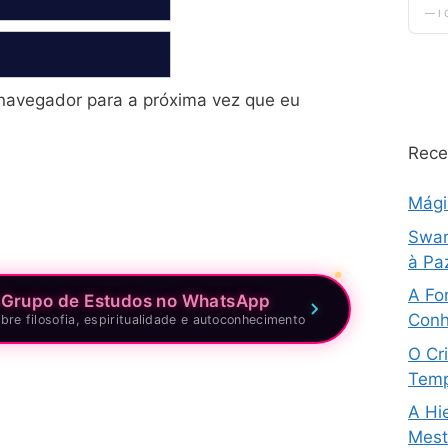
navegador para a próxima vez que eu
Rece
Mág
Swam
à Pa
A Fo
 Grupo de Estudos no WhatsApp
Conh
bre filosofia, espiritualidade e autoconhecimento
O Cri
Temp
A Hi
Mestr