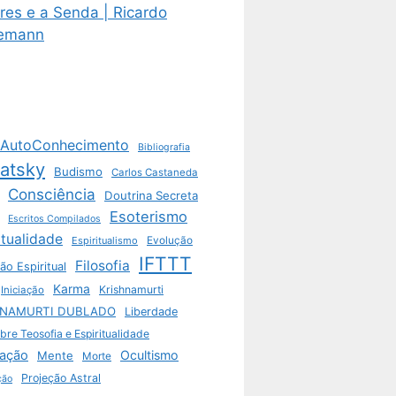
res e a Senda | Ricardo
emann
AutoConhecimento
Bibliografia
vatsky
Budismo
Carlos Castaneda
Consciência
Doutrina Secreta
Esoterismo
Escritos Compilados
itualidade
Espiritualismo
Evolução
IFTTT
Filosofia
ão Espiritual
Karma
Krishnamurti
Iniciação
HNAMURTI DUBLADO
Liberdade
bre Teosofia e Espiritualidade
ação
Ocultismo
Mente
Morte
Projeção Astral
ção