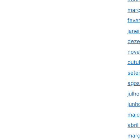
març
feve
jane
deze
nove
outu
sete
agos
julh
junh
maio
abri
març