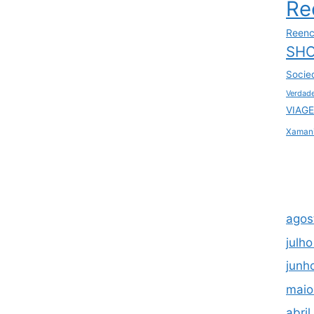
Re
Reenc
SHO
Socie
Verdad
VIAGE
Xaman
agos
julh
junh
maio
abri