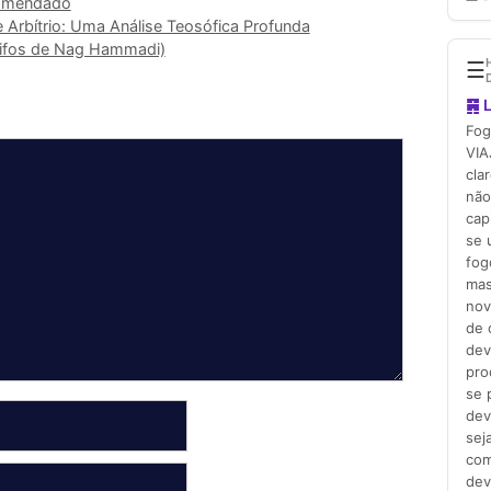
omendado
 Arbítrio: Uma Análise Teosófica Profunda
ifos de Nag Hammadi)