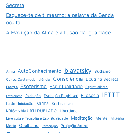
Secreta
Esquece-te de ti mesmo: a palavra da Senda
oculta
A Evolução da Alma e a Ilusão da Igualdade
blavatsky
AutoConhecimento
Budismo
Alma
Consciência
Doutrina Secreta
Carlos Castaneda
ciência
Esoterismo
Espiritualidade
Energia
Espiritualismo
IFTTT
Filosofia
Evolução
Evolução Espiritual
Estoicismo
Karma
Krishnamurti
ilusão
Iniciação
KRISHNAMURTI DUBLADO
Liberdade
Meditação
Mente
Live sobre Teosofia e Espiritualidade
Mistérios
Ocultismo
Morte
Projeção Astral
Percepção