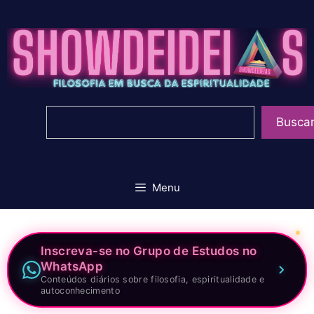
Pular
para
o
conteúdo
Pesquisar
Busca
Menu
Inscreva-se no Grupo de Estudos no
WhatsApp
Conteúdos diários sobre filosofia, espiritualidade e
autoconhecimento