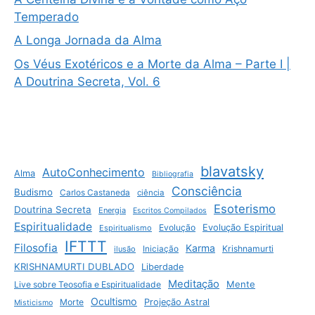
Temperado
A Longa Jornada da Alma
Os Véus Exotéricos e a Morte da Alma – Parte I |
A Doutrina Secreta, Vol. 6
blavatsky
AutoConhecimento
Alma
Bibliografia
Consciência
Budismo
Carlos Castaneda
ciência
Esoterismo
Doutrina Secreta
Energia
Escritos Compilados
Espiritualidade
Evolução
Evolução Espiritual
Espiritualismo
IFTTT
Filosofia
Karma
Krishnamurti
ilusão
Iniciação
KRISHNAMURTI DUBLADO
Liberdade
Meditação
Mente
Live sobre Teosofia e Espiritualidade
Ocultismo
Morte
Projeção Astral
Misticismo