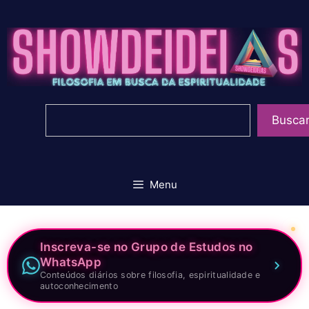
Pular
para
o
conteúdo
Pesquisar
Busca
Menu
Inscreva-se no Grupo de Estudos no
WhatsApp
Conteúdos diários sobre filosofia, espiritualidade e
autoconhecimento