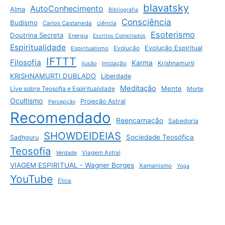
blavatsky
AutoConhecimento
Alma
Bibliografia
Consciência
Budismo
Carlos Castaneda
ciência
Esoterismo
Doutrina Secreta
Energia
Escritos Compilados
Espiritualidade
Evolução Espiritual
Espiritualismo
Evolução
IFTTT
Filosofia
Karma
Krishnamurti
ilusão
Iniciação
KRISHNAMURTI DUBLADO
Liberdade
Meditação
Mente
Live sobre Teosofia e Espiritualidade
Morte
Ocultismo
Projeção Astral
Percepção
Recomendado
Reencarnação
Sabedoria
SHOWDEIDEIAS
Sociedade Teosófica
Sadhguru
Teosofia
Verdade
Viagem Astral
VIAGEM ESPIRITUAL - Wagner Borges
Xamanismo
Yoga
YouTube
Ética