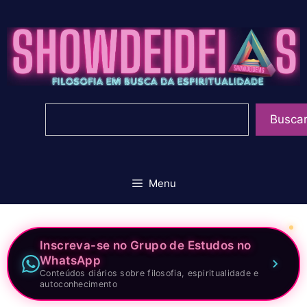
Pular
para
o
conteúdo
Pesquisar
Busca
Menu
Inscreva-se no Grupo de Estudos no
WhatsApp
Conteúdos diários sobre filosofia, espiritualidade e
autoconhecimento