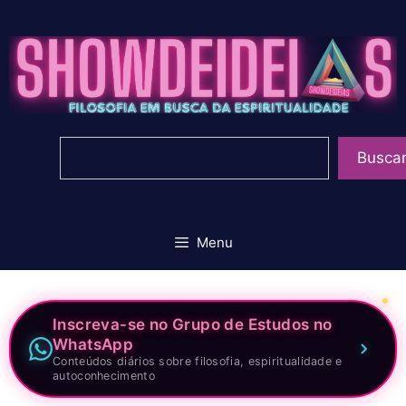
Pular
para
o
conteúdo
Pesquisar
Busca
Menu
Inscreva-se no Grupo de Estudos no
WhatsApp
Conteúdos diários sobre filosofia, espiritualidade e
autoconhecimento