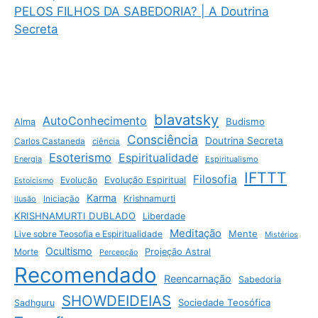
PELOS FILHOS DA SABEDORIA? | A Doutrina
Secreta
blavatsky
AutoConhecimento
Budismo
Alma
Consciência
Doutrina Secreta
Carlos Castaneda
ciência
Esoterismo
Espiritualidade
Energia
Espiritualismo
IFTTT
Filosofia
Evolução
Evolução Espiritual
Estoicismo
Karma
Krishnamurti
ilusão
Iniciação
KRISHNAMURTI DUBLADO
Liberdade
Meditação
Mente
Live sobre Teosofia e Espiritualidade
Mistérios
Ocultismo
Morte
Projeção Astral
Percepção
Recomendado
Reencarnação
Sabedoria
SHOWDEIDEIAS
Sociedade Teosófica
Sadhguru