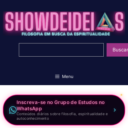
Pular
para
o
conteúdo
Pesquisar
Busca
Menu
Inscreva-se no Grupo de Estudos no
WhatsApp
Conteúdos diários sobre filosofia, espiritualidade e
autoconhecimento