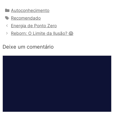
Categorias
Autoconhecimento
Tags
Recomendado
Energia de Ponto Zero
Reborn: O Limite da Ilusão? 😱
Deixe um comentário
Comentário