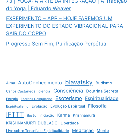
73 | YOGA: A ARTE DA INTEGRAÇÃO | A Tradição
do Yoga | Eduardo Weaver
EXPERIMENTO – APP – HOJE FAREMOS UM
EXPERIMENTO DO ESTADO VIBRACIONAL PARA
SAIR DO CORPO
Progresso Sem Fim, Purificação Perpétua
blavatsky
AutoConhecimento
Budismo
Alma
Consciência
Doutrina Secreta
Carlos Castaneda
ciência
Esoterismo
Espiritualidade
Energia
Escritos Compilados
Filosofia
Evolução Espiritual
Espiritualismo
Evolução
IFTTT
Karma
Krishnamurti
ilusão
Iniciação
KRISHNAMURTI DUBLADO
Liberdade
Meditação
Mente
Live sobre Teosofia e Espiritualidade