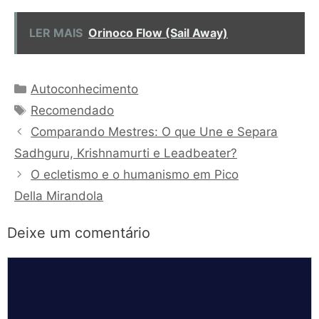
LER MAIS
Orinoco Flow (Sail Away)
Categorias
Autoconhecimento
Tags
Recomendado
Comparando Mestres: O que Une e Separa
Sadhguru, Krishnamurti e Leadbeater?
O ecletismo e o humanismo em Pico
Della Mirandola
Deixe um comentário
Comentário