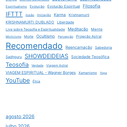
Filosofia
Evolução Espiritual
Espiritualismo
Evolução
IFTTT
Karma
Krishnamurti
ilusão
Iniciação
KRISHNAMURTI DUBLADO
Liberdade
Meditação
Mente
Live sobre Teosofia e Espiritualidade
Ocultismo
Projeção Astral
Morte
Misticismo
Percepção
Recomendado
Reencarnação
Sabedoria
SHOWDEIDEIAS
Sociedade Teosófica
Sadhguru
Teosofia
Verdade
Viagem Astral
VIAGEM ESPIRITUAL - Wagner Borges
Xamanismo
Yoga
YouTube
Ética
agosto 2026
julho 2026