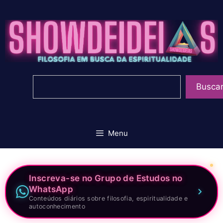
Pular
para
o
conteúdo
Pesquisar
Busca
Menu
Inscreva-se no Grupo de Estudos no
WhatsApp
Conteúdos diários sobre filosofia, espiritualidade e
autoconhecimento