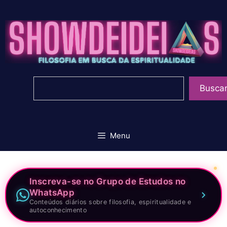
Pular
para
o
conteúdo
Pesquisar
Busca
Menu
Inscreva-se no Grupo de Estudos no
WhatsApp
Conteúdos diários sobre filosofia, espiritualidade e
autoconhecimento