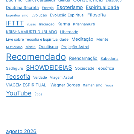
Carlos Castaneda
ciência
Desapego
Esoterismo
Espiritualidade
Doutrina Secreta
Energia
Filosofia
Evolução
Evolução Espiritual
Espiritualismo
IFTTT
Karma
Krishnamurti
ilusão
Iniciação
KRISHNAMURTI DUBLADO
Liberdade
Meditação
Mente
Live sobre Teosofia e Espiritualidade
Ocultismo
Morte
Projeção Astral
Misticismo
Recomendado
Reencarnação
Sabedoria
SHOWDEIDEIAS
Sociedade Teosófica
Sadhguru
Teosofia
Verdade
Viagem Astral
VIAGEM ESPIRITUAL - Wagner Borges
Xamanismo
Yoga
YouTube
Ética
agosto 2026