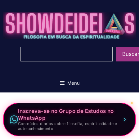
Pular
para
o
conteúdo
Pesquisar
Busca
Menu
Inscreva-se no Grupo de Estudos no
WhatsApp
Conteúdos diários sobre filosofia, espiritualidade e
autoconhecimento