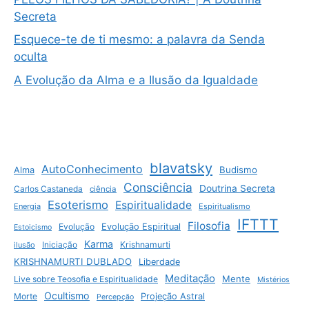
Secreta
Esquece-te de ti mesmo: a palavra da Senda
oculta
A Evolução da Alma e a Ilusão da Igualdade
blavatsky
AutoConhecimento
Budismo
Alma
Consciência
Doutrina Secreta
Carlos Castaneda
ciência
Esoterismo
Espiritualidade
Energia
Espiritualismo
IFTTT
Filosofia
Evolução
Evolução Espiritual
Estoicismo
Karma
Krishnamurti
ilusão
Iniciação
KRISHNAMURTI DUBLADO
Liberdade
Meditação
Mente
Live sobre Teosofia e Espiritualidade
Mistérios
Ocultismo
Morte
Projeção Astral
Percepção