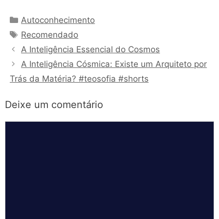
Categorias
Autoconhecimento
Tags
Recomendado
A Inteligência Essencial do Cosmos
A Inteligência Cósmica: Existe um Arquiteto por
Trás da Matéria? #teosofia #shorts
Deixe um comentário
Comentário