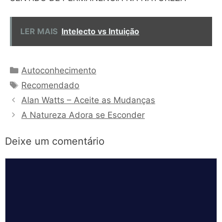
LER MAIS
Intelecto vs Intuição
Categorias
Autoconhecimento
Tags
Recomendado
Alan Watts – Aceite as Mudanças
A Natureza Adora se Esconder
Deixe um comentário
Comentário