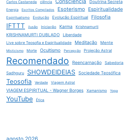
Consciência
Doutrina Secreta
Carlos Castaneda
ciência
Esoterismo
Espiritualidade
Energia
Escritos Compilados
Filosofia
Evolução Espiritual
Espiritualismo
Evolução
IFTTT
Karma
Krishnamurti
ilusão
Iniciação
KRISHNAMURTI DUBLADO
Liberdade
Meditação
Mente
Live sobre Teosofia e Espiritualidade
Ocultismo
Projeção Astral
Morte
Misticismo
Percepção
Recomendado
Reencarnação
Sabedoria
SHOWDEIDEIAS
Sociedade Teosófica
Sadhguru
Teosofia
Verdade
Viagem Astral
VIAGEM ESPIRITUAL - Wagner Borges
Xamanismo
Yoga
YouTube
Ética
agosto 2026