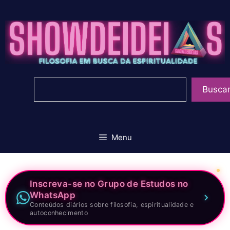
Pular
para
o
conteúdo
Pesquisar
Busca
Menu
Inscreva-se no Grupo de Estudos no
WhatsApp
Conteúdos diários sobre filosofia, espiritualidade e
autoconhecimento