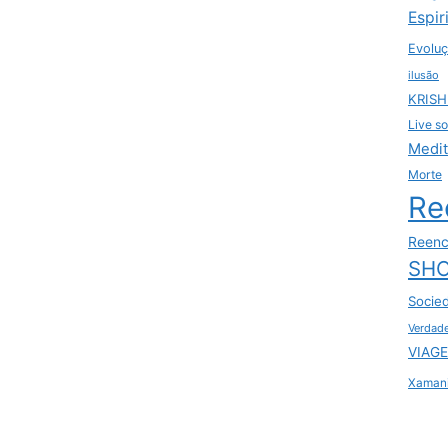
Espir
Evoluç
ilusão
KRIS
Live so
Medi
Morte
Re
Reenc
SHO
Socie
Verdad
VIAGE
Xaman