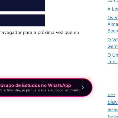
como
A Lo
Os V
Alma 
Secre
navegador para a próxima vez que eu
O Vé
Germ
O Un
Intel
 Grupo de Estudos no WhatsApp
bre filosofia, espiritualidade e autoconhecimento
Alma
blav
ciência
Energia