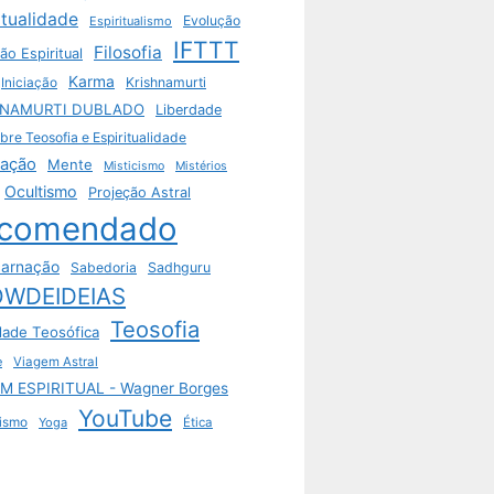
itualidade
Evolução
Espiritualismo
IFTTT
Filosofia
ão Espiritual
Karma
Krishnamurti
Iniciação
HNAMURTI DUBLADO
Liberdade
bre Teosofia e Espiritualidade
tação
Mente
Misticismo
Mistérios
Ocultismo
Projeção Astral
comendado
arnação
Sabedoria
Sadhguru
WDEIDEIAS
Teosofia
dade Teosófica
e
Viagem Astral
M ESPIRITUAL - Wagner Borges
YouTube
ismo
Yoga
Ética