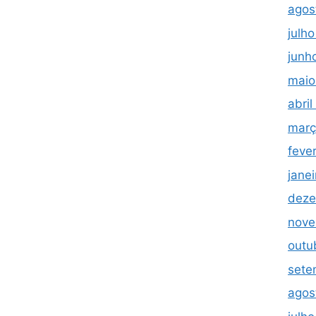
agos
julh
junh
maio
abri
març
feve
jane
deze
nove
outu
sete
agos