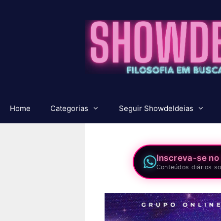
Pular
para
o
conteúdo
Home
Categorias
Seguir ShowdeIdeias
Inscreva-se no
Conteúdos diários so