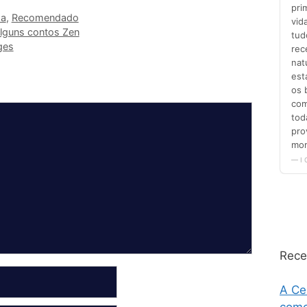
da
,
Recomendado
alguns contos Zen
ges
Rece
A Ce