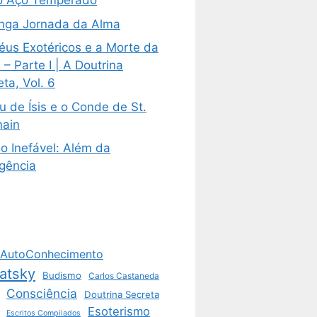
 Aço Temperado
nga Jornada da Alma
éus Exotéricos e a Morte da
– Parte I | A Doutrina
ta, Vol. 6
u de Ísis e o Conde de St.
ain
o Inefável: Além da
igência
AutoConhecimento
atsky
Budismo
Carlos Castaneda
Consciência
Doutrina Secreta
Esoterismo
Escritos Compilados