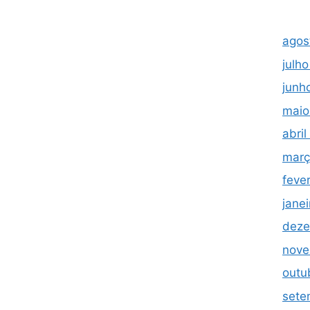
agos
julh
junh
maio
abri
març
feve
jane
deze
nove
outu
sete