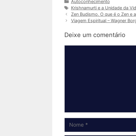
Categorias
Autoconhecimento
Tags
Krishnamurti e a Unidade da Vi
Zen Budismo. O que é o Zen e 
Viagem Espiritual – Wagner Bor
Deixe um comentário
Comentário
Nome