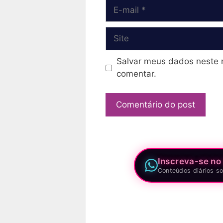
E-
mail
Site
Salvar meus dados neste 
comentar.
Inscreva-se no
Conteúdos diários so