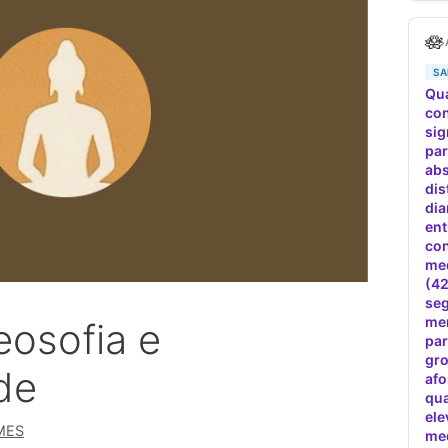
eosofia e
ade
MES