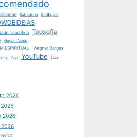
comendado
arnação
Sabedoria
Sadhguru
WDEIDEIAS
Teosofia
dade Teosófica
e
Viagem Astral
M ESPIRITUAL - Wagner Borges
YouTube
ismo
Ética
Yoga
to 2026
o 2026
o 2026
 2026
l 2026