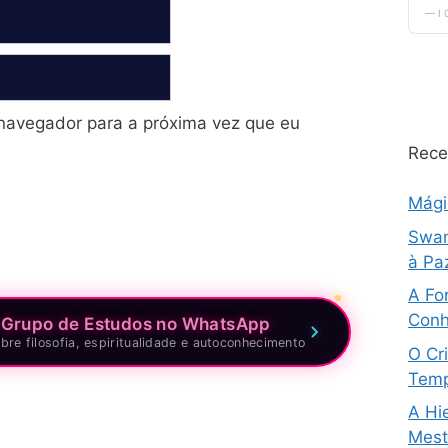
navegador para a próxima vez que eu
Rece
Mág
Swam
à Pa
A Fo
Conh
 Grupo de Estudos no WhatsApp
bre filosofia, espiritualidade e autoconhecimento
O Cri
Temp
A Hi
Mestr