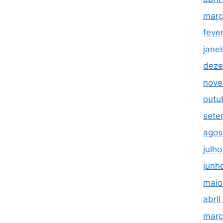
març
feve
jane
deze
nove
outu
sete
agos
julh
junh
maio
abri
març