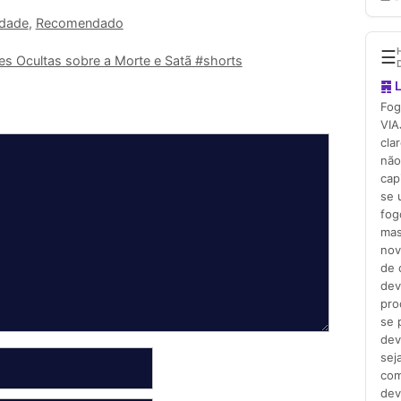
idade
,
Recomendado
es Ocultas sobre a Morte e Satã #shorts