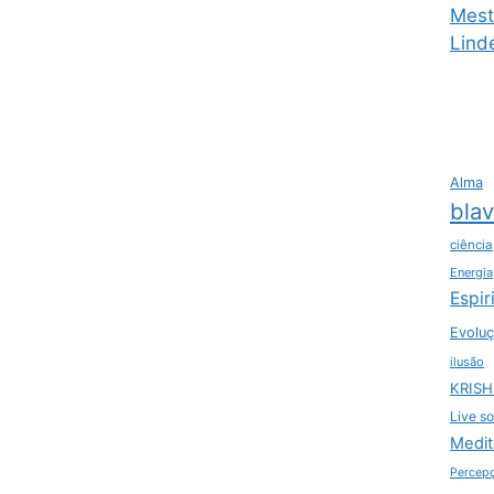
Mest
Lind
Alma
bla
ciência
Energia
Espir
Evoluç
ilusão
KRIS
Live so
Medit
Percep