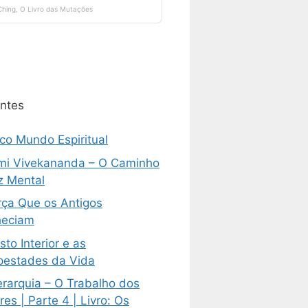
ntes
ico Mundo Espiritual
i Vivekananda – O Caminho
z Mental
rça Que os Antigos
eciam
sto Interior e as
estades da Vida
erarquia – O Trabalho dos
es | Parte 4 | Livro: Os