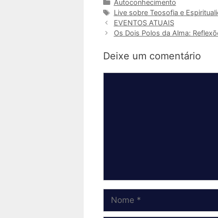
Categorias
Autoconhecimento
Tags
Live sobre Teosofia e Espiritual
EVENTOS ATUAIS
Os Dois Polos da Alma: Reflexõ
Deixe um comentário
Comentário
Nome