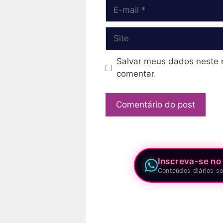
E-
mail
Site
Salvar meus dados neste 
comentar.
Inscreva-se no
Conteúdos diários so