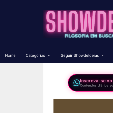
Pular
para
o
conteúdo
Home
Categorias
Seguir ShowdeIdeias
Inscreva-se no
Conteúdos diários so