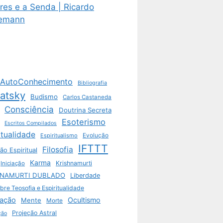
res e a Senda | Ricardo
emann
AutoConhecimento
Bibliografia
vatsky
Budismo
Carlos Castaneda
Consciência
Doutrina Secreta
Esoterismo
Escritos Compilados
itualidade
Espiritualismo
Evolução
IFTTT
Filosofia
ão Espiritual
Karma
Krishnamurti
Iniciação
HNAMURTI DUBLADO
Liberdade
bre Teosofia e Espiritualidade
ação
Ocultismo
Mente
Morte
Projeção Astral
ção