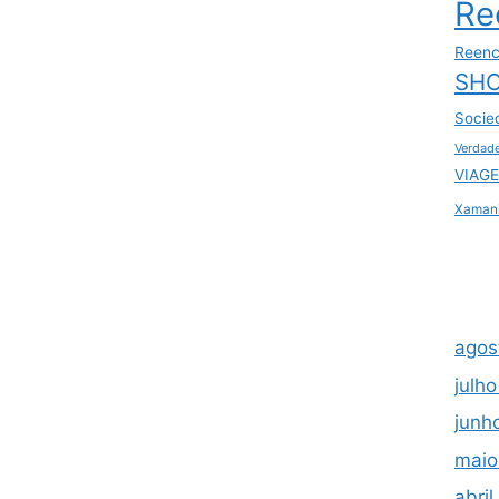
Re
Reenc
SHO
Socie
Verdad
VIAGE
Xaman
agos
julh
junh
maio
abri