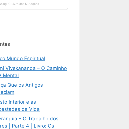
ntes
ico Mundo Espiritual
i Vivekananda – O Caminho
z Mental
rça Que os Antigos
eciam
sto Interior e as
estades da Vida
erarquia – O Trabalho dos
es | Parte 4 | Livro: Os