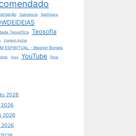
comendado
arnação
Sabedoria
Sadhguru
WDEIDEIAS
Teosofia
dade Teosófica
e
Viagem Astral
M ESPIRITUAL - Wagner Borges
YouTube
ismo
Ética
Yoga
to 2026
o 2026
o 2026
 2026
l 2026