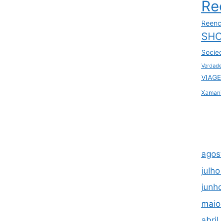
Re
Reenc
SHO
Socie
Verdad
VIAGE
Xaman
agos
julh
junh
maio
abri