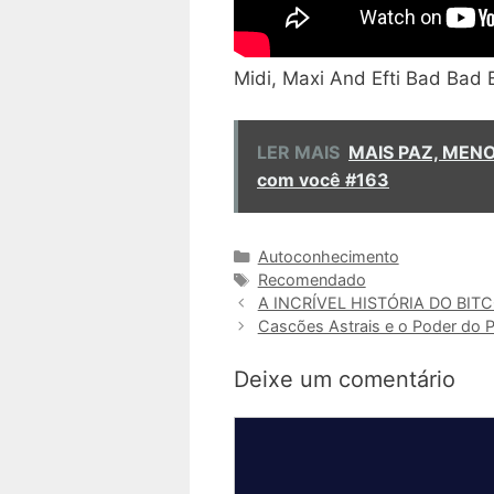
Midi, Maxi And Efti Bad Bad 
LER MAIS
MAIS PAZ, MENO
com você #163
Categorias
Autoconhecimento
Tags
Recomendado
A INCRÍVEL HISTÓRIA DO BITCO
Cascões Astrais e o Poder do 
Deixe um comentário
Comentário