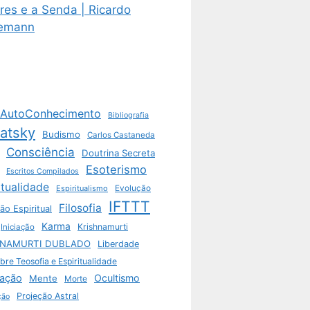
res e a Senda | Ricardo
emann
AutoConhecimento
Bibliografia
vatsky
Budismo
Carlos Castaneda
Consciência
Doutrina Secreta
Esoterismo
Escritos Compilados
itualidade
Espiritualismo
Evolução
IFTTT
Filosofia
ão Espiritual
Karma
Krishnamurti
Iniciação
HNAMURTI DUBLADO
Liberdade
bre Teosofia e Espiritualidade
ação
Ocultismo
Mente
Morte
Projeção Astral
ção