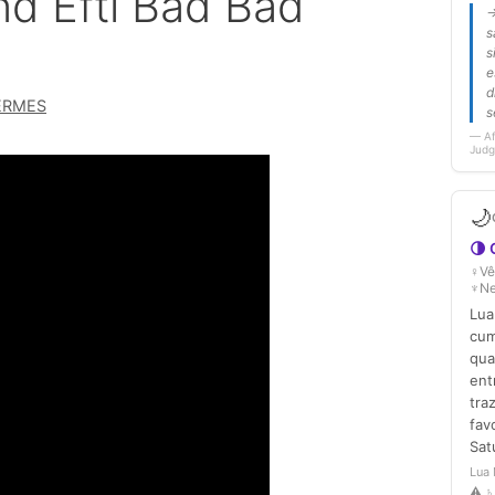
nd Efti Bad Bad
ERMES