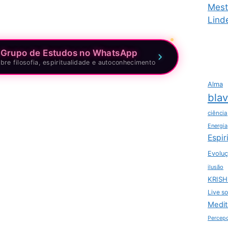
Mest
Lind
 Grupo de Estudos no WhatsApp
bre filosofia, espiritualidade e autoconhecimento
Alma
bla
ciência
Energia
Espir
Evoluç
ilusão
KRIS
Live so
Medit
Percep