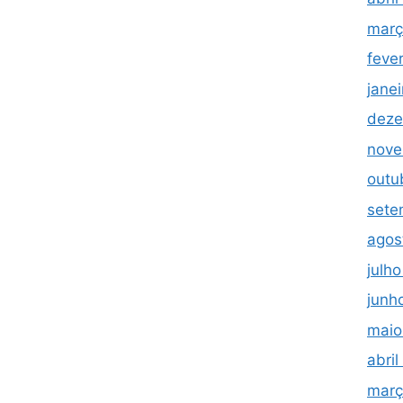
març
feve
jane
deze
nove
outu
sete
agos
julh
junh
maio
abri
març