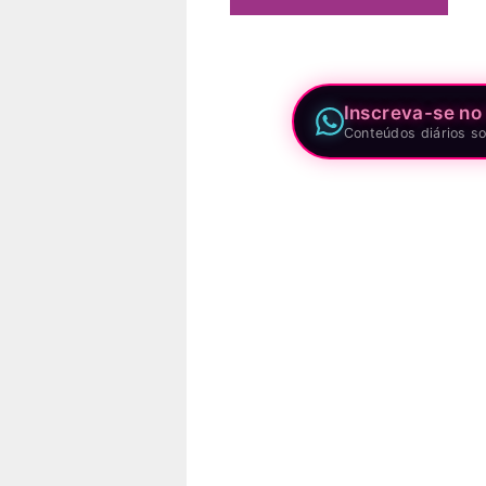
Inscreva-se no
Conteúdos diários so