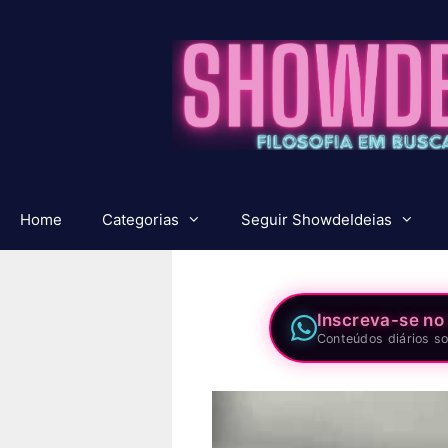
Pular
para
o
conteúdo
Home
Categorias
Seguir ShowdeIdeias
Inscreva-se no
Conteúdos diários so