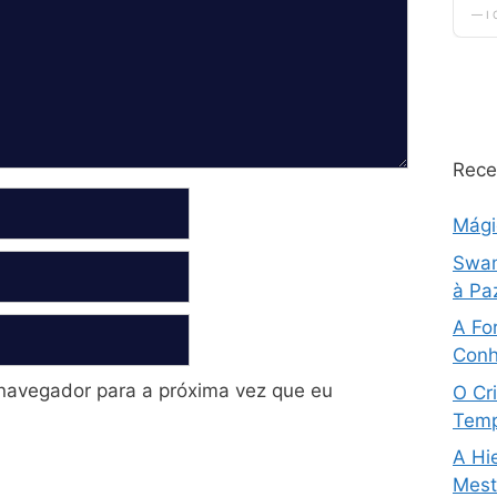
Rece
Mág
Swam
à Pa
A Fo
Conh
navegador para a próxima vez que eu
O Cri
Temp
A Hi
Mestr