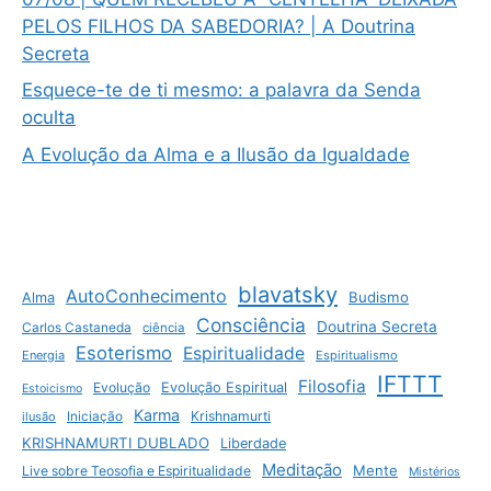
PELOS FILHOS DA SABEDORIA? | A Doutrina
Secreta
Esquece-te de ti mesmo: a palavra da Senda
oculta
A Evolução da Alma e a Ilusão da Igualdade
blavatsky
AutoConhecimento
Budismo
Alma
Consciência
Doutrina Secreta
Carlos Castaneda
ciência
Esoterismo
Espiritualidade
Energia
Espiritualismo
IFTTT
Filosofia
Evolução
Evolução Espiritual
Estoicismo
Karma
Krishnamurti
ilusão
Iniciação
KRISHNAMURTI DUBLADO
Liberdade
Meditação
Mente
Live sobre Teosofia e Espiritualidade
Mistérios