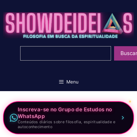
Pular
para
o
conteúdo
Pesquisar
Busca
Menu
Inscreva-se no Grupo de Estudos no
WhatsApp
Conteúdos diários sobre filosofia, espiritualidade e
autoconhecimento