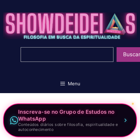
Pular
para
o
conteúdo
Pesquisar
Busca
Menu
Inscreva-se no Grupo de Estudos no
WhatsApp
Conteúdos diários sobre filosofia, espiritualidade e
autoconhecimento