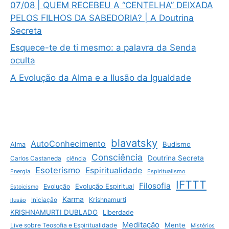
07/08 | QUEM RECEBEU A “CENTELHA” DEIXADA
PELOS FILHOS DA SABEDORIA? | A Doutrina
Secreta
Esquece-te de ti mesmo: a palavra da Senda
oculta
A Evolução da Alma e a Ilusão da Igualdade
blavatsky
AutoConhecimento
Budismo
Alma
Consciência
Doutrina Secreta
Carlos Castaneda
ciência
Esoterismo
Espiritualidade
Energia
Espiritualismo
IFTTT
Filosofia
Evolução
Evolução Espiritual
Estoicismo
Karma
Krishnamurti
ilusão
Iniciação
KRISHNAMURTI DUBLADO
Liberdade
Meditação
Mente
Live sobre Teosofia e Espiritualidade
Mistérios