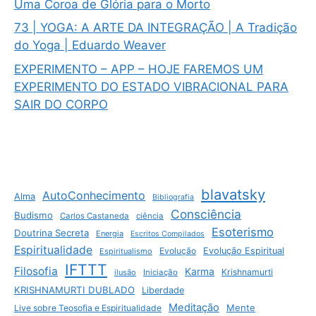
Uma Coroa de Glória para o Morto
73 | YOGA: A ARTE DA INTEGRAÇÃO | A Tradição
do Yoga | Eduardo Weaver
EXPERIMENTO – APP – HOJE FAREMOS UM
EXPERIMENTO DO ESTADO VIBRACIONAL PARA
SAIR DO CORPO
blavatsky
AutoConhecimento
Alma
Bibliografia
Consciência
Budismo
Carlos Castaneda
ciência
Esoterismo
Doutrina Secreta
Energia
Escritos Compilados
Espiritualidade
Evolução
Evolução Espiritual
Espiritualismo
IFTTT
Filosofia
Karma
Krishnamurti
ilusão
Iniciação
KRISHNAMURTI DUBLADO
Liberdade
Meditação
Mente
Live sobre Teosofia e Espiritualidade