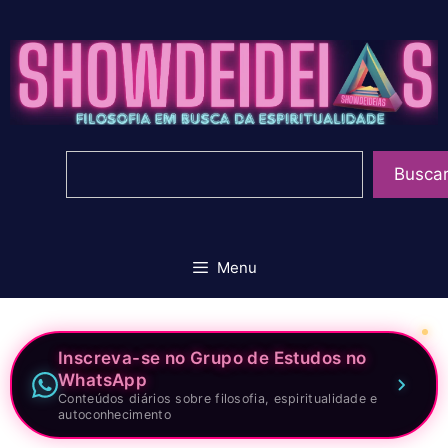
Pular
para
o
conteúdo
Pesquisar
Busca
Menu
Inscreva-se no Grupo de Estudos no
WhatsApp
Conteúdos diários sobre filosofia, espiritualidade e
autoconhecimento