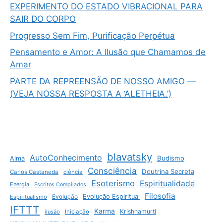
EXPERIMENTO DO ESTADO VIBRACIONAL PARA
SAIR DO CORPO
Progresso Sem Fim, Purificação Perpétua
Pensamento e Amor: A Ilusão que Chamamos de
Amar
PARTE DA REPREENSÃO DE NOSSO AMIGO —
(VEJA NOSSA RESPOSTA A ‘ALETHEIA.’)
blavatsky
AutoConhecimento
Budismo
Alma
Consciência
Doutrina Secreta
Carlos Castaneda
ciência
Esoterismo
Espiritualidade
Energia
Escritos Compilados
Filosofia
Evolução Espiritual
Espiritualismo
Evolução
IFTTT
Karma
Krishnamurti
ilusão
Iniciação