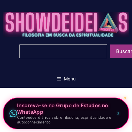
Pular
para
o
conteúdo
Pesquisar
Busca
Menu
Inscreva-se no Grupo de Estudos no
WhatsApp
Conteúdos diários sobre filosofia, espiritualidade e
autoconhecimento