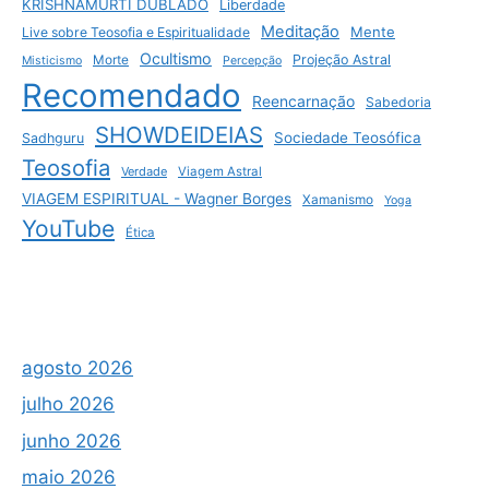
KRISHNAMURTI DUBLADO
Liberdade
Meditação
Mente
Live sobre Teosofia e Espiritualidade
Ocultismo
Projeção Astral
Morte
Misticismo
Percepção
Recomendado
Reencarnação
Sabedoria
SHOWDEIDEIAS
Sociedade Teosófica
Sadhguru
Teosofia
Verdade
Viagem Astral
VIAGEM ESPIRITUAL - Wagner Borges
Xamanismo
Yoga
YouTube
Ética
agosto 2026
julho 2026
junho 2026
maio 2026