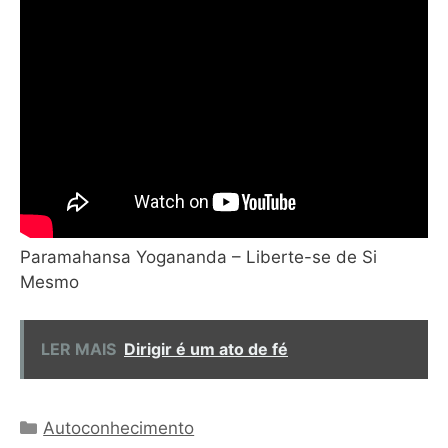
Paramahansa Yogananda – Liberte-se de Si
Mesmo
LER MAIS
Dirigir é um ato de fé
Categorias
Autoconhecimento