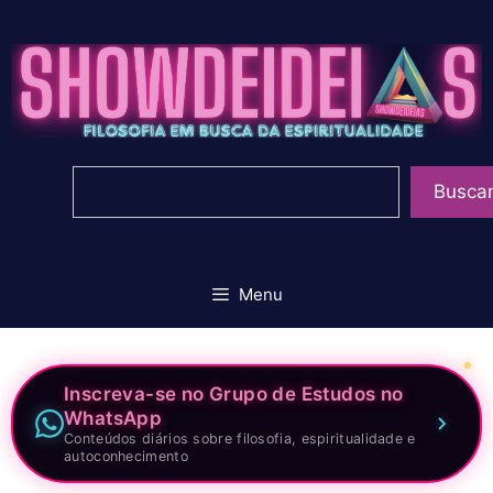
Pular
para
o
conteúdo
Pesquisar
Busca
Menu
Inscreva-se no Grupo de Estudos no
WhatsApp
Conteúdos diários sobre filosofia, espiritualidade e
autoconhecimento