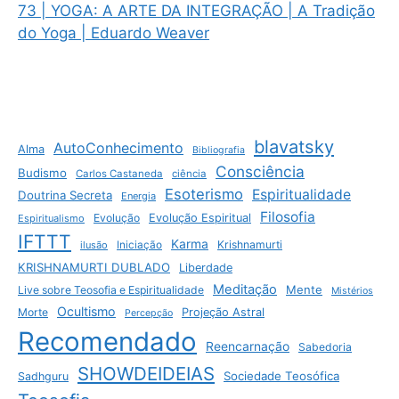
73 | YOGA: A ARTE DA INTEGRAÇÃO | A Tradição
do Yoga | Eduardo Weaver
blavatsky
AutoConhecimento
Alma
Bibliografia
Consciência
Budismo
Carlos Castaneda
ciência
Esoterismo
Espiritualidade
Doutrina Secreta
Energia
Filosofia
Evolução
Evolução Espiritual
Espiritualismo
IFTTT
Karma
Krishnamurti
ilusão
Iniciação
KRISHNAMURTI DUBLADO
Liberdade
Meditação
Mente
Live sobre Teosofia e Espiritualidade
Mistérios
Ocultismo
Morte
Projeção Astral
Percepção
Recomendado
Reencarnação
Sabedoria
SHOWDEIDEIAS
Sociedade Teosófica
Sadhguru