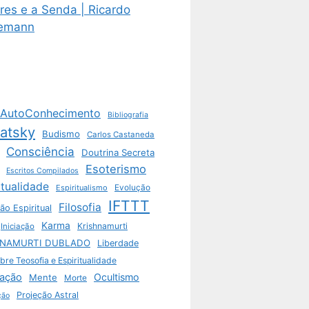
res e a Senda | Ricardo
emann
AutoConhecimento
Bibliografia
vatsky
Budismo
Carlos Castaneda
Consciência
Doutrina Secreta
Esoterismo
Escritos Compilados
itualidade
Espiritualismo
Evolução
IFTTT
Filosofia
ão Espiritual
Karma
Krishnamurti
Iniciação
HNAMURTI DUBLADO
Liberdade
bre Teosofia e Espiritualidade
ação
Ocultismo
Mente
Morte
Projeção Astral
ção