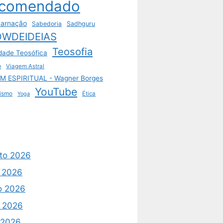
comendado
arnação
Sabedoria
Sadhguru
WDEIDEIAS
Teosofia
dade Teosófica
e
Viagem Astral
M ESPIRITUAL - Wagner Borges
YouTube
ismo
Ética
Yoga
to 2026
o 2026
o 2026
 2026
l 2026