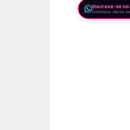
Inscreva-se no
Conteúdos diários so