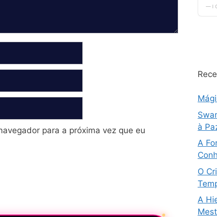
Rece
Mág
Swam
à Pa
navegador para a próxima vez que eu
A Fo
Conh
O Cri
Temp
A Hi
Mestr