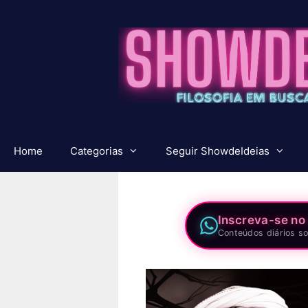
Pular
para
o
conteúdo
Home
Categorias
Seguir ShowdeIdeias
Inscreva-se no
Conteúdos diários so