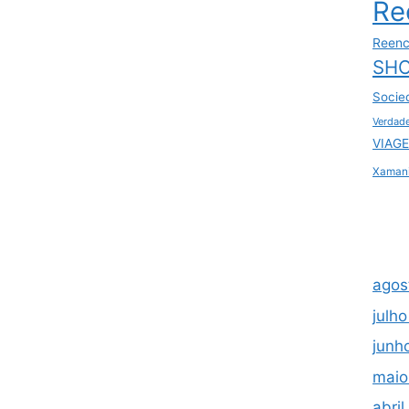
Re
Reenc
SHO
Socie
Verdad
VIAGE
Xaman
agos
julh
junh
maio
abri