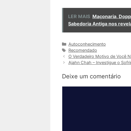
LER MAIS
Maçonaria, Doppe
Sabedoria Antiga nos revel
Categorias
Autoconhecimento
Tags
Recomendado
O Verdadeiro Motivo de Você N
Ajahn Chah – Investigue o Sofr
Deixe um comentário
Comentário