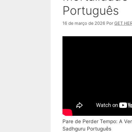
Português
16 de março de 2026
Por
GET HE
Pare de Perder Tempo: A Ver
Sadhguru Português