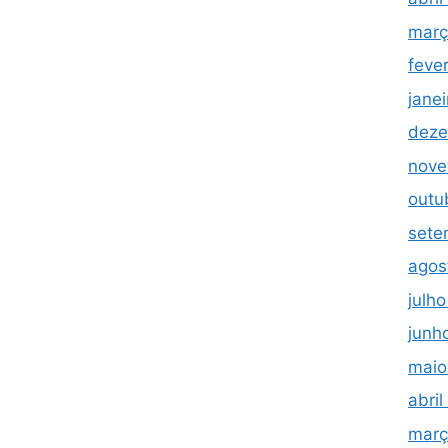
març
feve
jane
deze
nove
outu
sete
agos
julh
junh
maio
abri
març