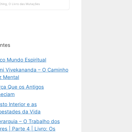
ntes
ico Mundo Espiritual
i Vivekananda – O Caminho
z Mental
rça Que os Antigos
eciam
sto Interior e as
estades da Vida
erarquia – O Trabalho dos
es | Parte 4 | Livro: Os