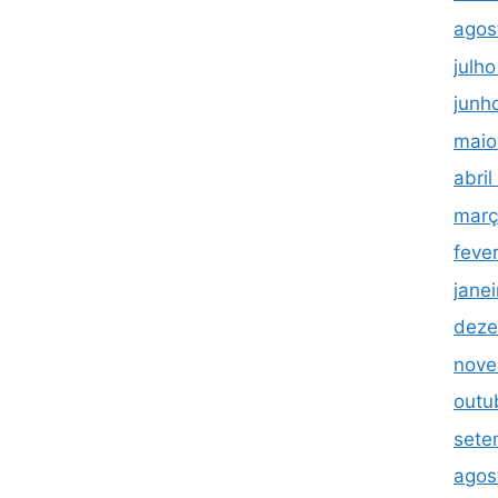
agos
julh
junh
maio
abri
març
feve
jane
deze
nove
outu
sete
agos