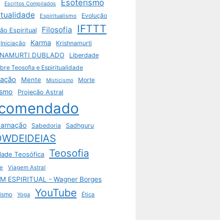
Esoterismo
Escritos Compilados
itualidade
Evolução
Espiritualismo
IFTTT
Filosofia
ão Espiritual
Karma
Krishnamurti
Iniciação
HNAMURTI DUBLADO
Liberdade
bre Teosofia e Espiritualidade
tação
Mente
Morte
Misticismo
ismo
Projeção Astral
comendado
arnação
Sabedoria
Sadhguru
WDEIDEIAS
Teosofia
dade Teosófica
e
Viagem Astral
M ESPIRITUAL - Wagner Borges
YouTube
ismo
Yoga
Ética