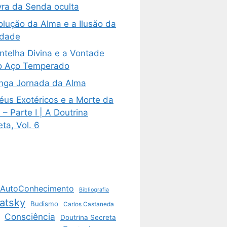
vra da Senda oculta
olução da Alma e a Ilusão da
ldade
ntelha Divina e a Vontade
 Aço Temperado
nga Jornada da Alma
éus Exotéricos e a Morte da
– Parte I | A Doutrina
ta, Vol. 6
AutoConhecimento
Bibliografia
atsky
Budismo
Carlos Castaneda
Consciência
Doutrina Secreta