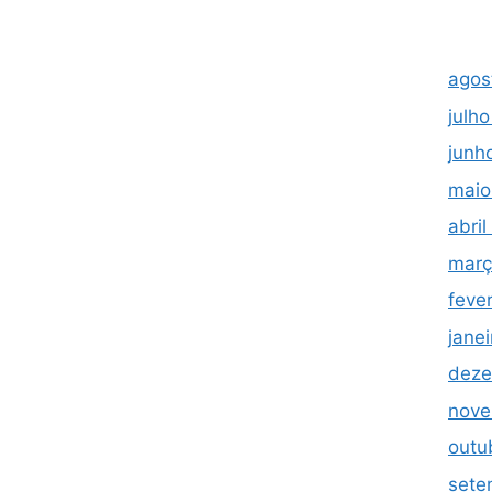
agos
julh
junh
maio
abri
març
feve
jane
deze
nove
outu
sete