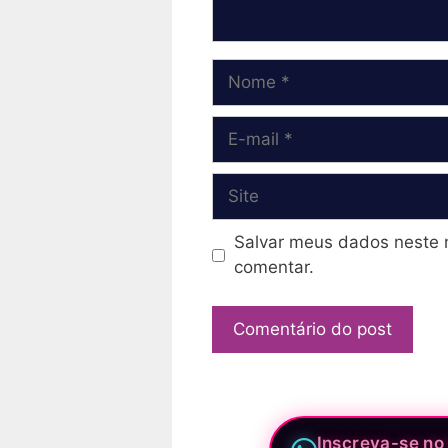
Nome
E-
mail
Site
Salvar meus dados neste 
comentar.
Inscreva-se no