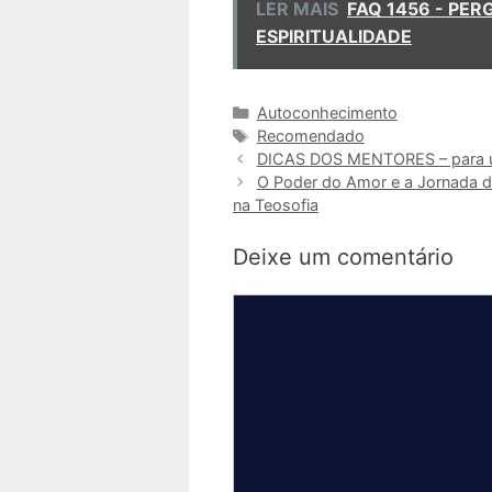
LER MAIS
FAQ 1456 - PE
ESPIRITUALIDADE
Categorias
Autoconhecimento
Tags
Recomendado
DICAS DOS MENTORES – para u
O Poder do Amor e a Jornada 
na Teosofia
Deixe um comentário
Comentário