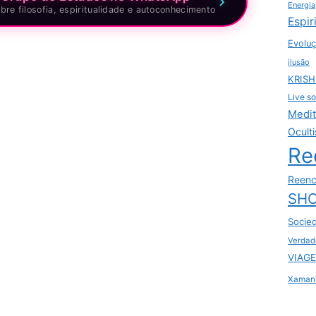
Energia
bre filosofia, espiritualidade e autoconhecimento
Espir
Evoluç
ilusão
KRIS
Live so
Medi
Ocult
Re
Reenc
SHO
Socie
Verdad
VIAGE
Xaman