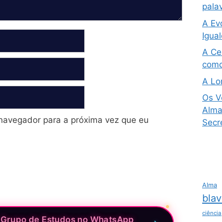
pala
A Ev
Igua
A Ce
como
A Lo
Os V
Alma 
navegador para a próxima vez que eu
Secre
Alma
blav
ciência
 Grupo de Estudos no WhatsApp