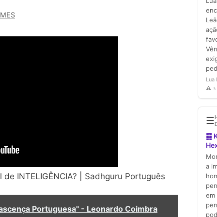
RMES
 de INTELIGÊNCIA? | Sadhguru Português
enascença Portuguesa" - Leonardo Coimbra