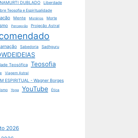
HNAMURTI DUBLADO
Liberdade
bre Teosofia e Espiritualidade
tação
Mente
Morte
Mistérios
ismo
Projeção Astral
Percepção
comendado
arnação
Sabedoria
Sadhguru
WDEIDEIAS
Teosofia
dade Teosófica
e
Viagem Astral
M ESPIRITUAL - Wagner Borges
YouTube
ismo
Yoga
Ética
to 2026