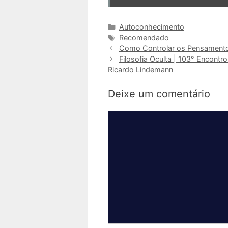
Categorias
Autoconhecimento
Tags
Recomendado
Como Controlar os Pensamentos
Filosofia Oculta | 103° Encontr
Ricardo Lindemann
Deixe um comentário
Comentário