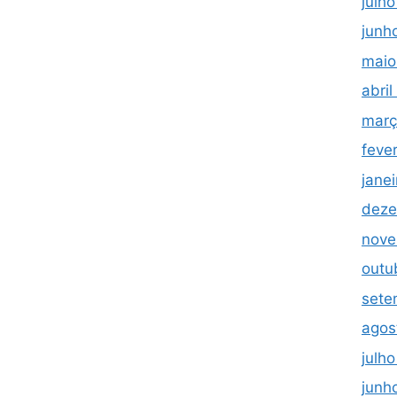
julh
junh
maio
abri
març
feve
jane
deze
nove
outu
sete
agos
julh
junh