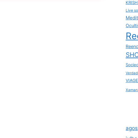
KRIS
Live so
Medi
Ocult
Re
Reenc
SHO
Socie
Verdad
VIAGE
Xaman
agos