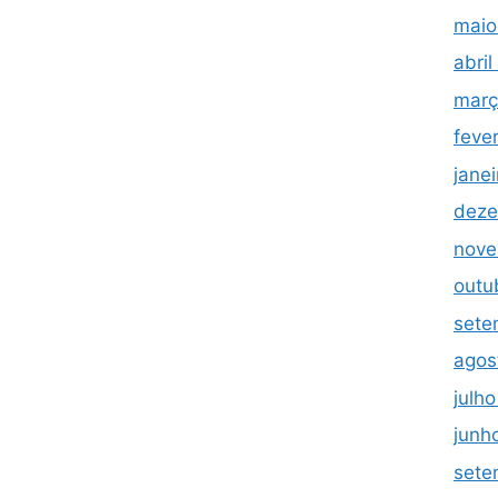
maio
abri
març
feve
jane
deze
nove
outu
sete
agos
julh
junh
sete