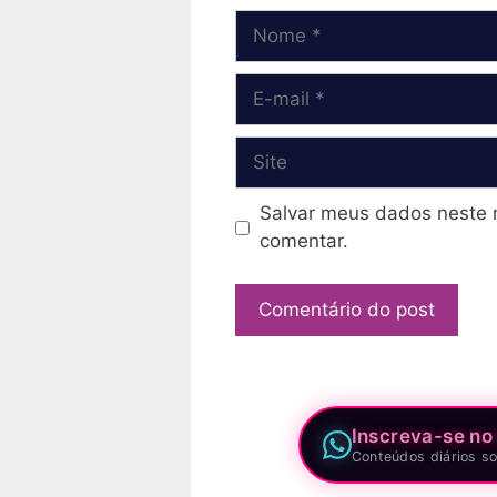
Nome
E-
mail
Site
Salvar meus dados neste 
comentar.
Inscreva-se no
Conteúdos diários so