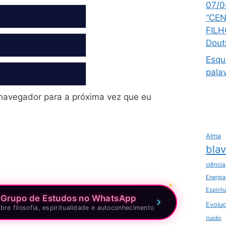
07/0
“CEN
FILH
Dout
Esqu
pala
navegador para a próxima vez que eu
Alma
bla
ciência
Energia
Espirit
 Grupo de Estudos no WhatsApp
Evoluç
bre filosofia, espiritualidade e autoconhecimento
ilusão