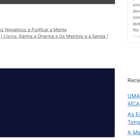
 Negativos e Purificar a Mente
o | Livros: Karma e Dharma e Os Mestres e a Senda |
Rece
UMA
XÍC
As E
Temp
A Me