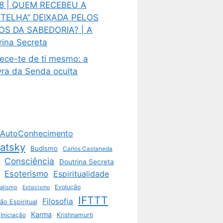
8 | QUEM RECEBEU A
TELHA” DEIXADA PELOS
OS DA SABEDORIA? | A
rina Secreta
ece-te de ti mesmo: a
vra da Senda oculta
AutoConhecimento
vatsky
Budismo
Carlos Castaneda
Consciência
Doutrina Secreta
Esoterismo
Espiritualidade
Evolução
ualismo
Estoicismo
IFTTT
Filosofia
ão Espiritual
Karma
Krishnamurti
Iniciação