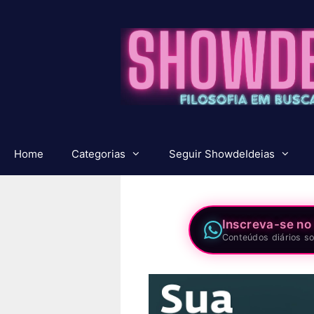
Pular
para
o
conteúdo
Home
Categorias
Seguir ShowdeIdeias
Inscreva-se no
Conteúdos diários so