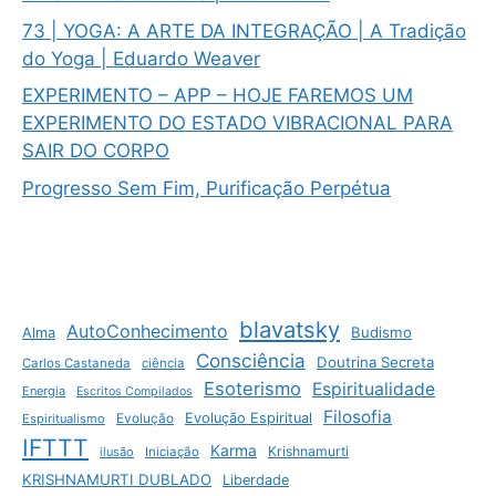
73 | YOGA: A ARTE DA INTEGRAÇÃO | A Tradição
do Yoga | Eduardo Weaver
EXPERIMENTO – APP – HOJE FAREMOS UM
EXPERIMENTO DO ESTADO VIBRACIONAL PARA
SAIR DO CORPO
Progresso Sem Fim, Purificação Perpétua
blavatsky
AutoConhecimento
Budismo
Alma
Consciência
Doutrina Secreta
Carlos Castaneda
ciência
Esoterismo
Espiritualidade
Energia
Escritos Compilados
Filosofia
Evolução Espiritual
Espiritualismo
Evolução
IFTTT
Karma
Krishnamurti
ilusão
Iniciação
KRISHNAMURTI DUBLADO
Liberdade