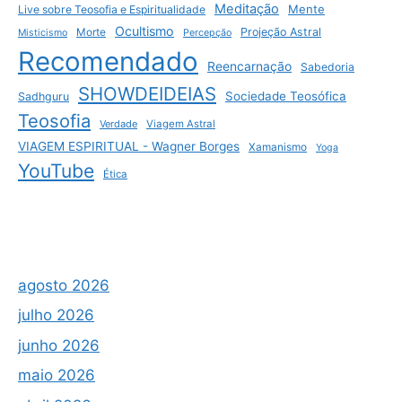
Meditação
Mente
Live sobre Teosofia e Espiritualidade
Ocultismo
Projeção Astral
Morte
Misticismo
Percepção
Recomendado
Reencarnação
Sabedoria
SHOWDEIDEIAS
Sociedade Teosófica
Sadhguru
Teosofia
Verdade
Viagem Astral
VIAGEM ESPIRITUAL - Wagner Borges
Xamanismo
Yoga
YouTube
Ética
agosto 2026
julho 2026
junho 2026
maio 2026