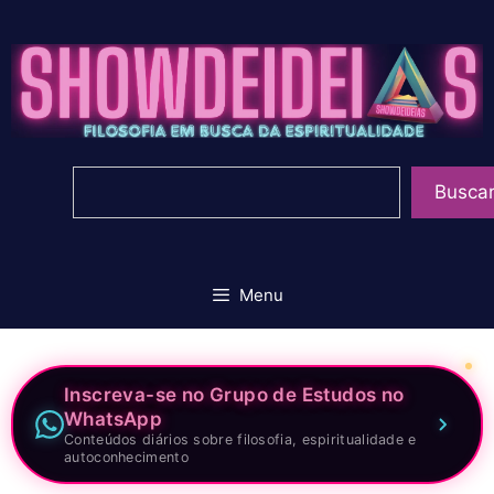
Pular
para
o
conteúdo
Pesquisar
Busca
Menu
Inscreva-se no Grupo de Estudos no
WhatsApp
Conteúdos diários sobre filosofia, espiritualidade e
autoconhecimento