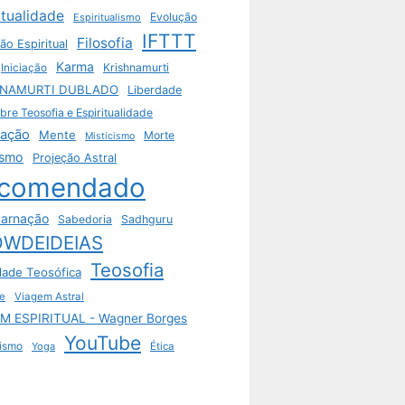
itualidade
Evolução
Espiritualismo
IFTTT
Filosofia
ão Espiritual
Karma
Krishnamurti
Iniciação
HNAMURTI DUBLADO
Liberdade
bre Teosofia e Espiritualidade
tação
Mente
Morte
Misticismo
ismo
Projeção Astral
comendado
arnação
Sabedoria
Sadhguru
WDEIDEIAS
Teosofia
dade Teosófica
e
Viagem Astral
M ESPIRITUAL - Wagner Borges
YouTube
ismo
Yoga
Ética