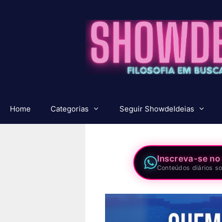
Pular
para
o
conteúdo
Home
Categorias
Seguir ShowdeIdeias
Inscreva-se no
Conteúdos diários so