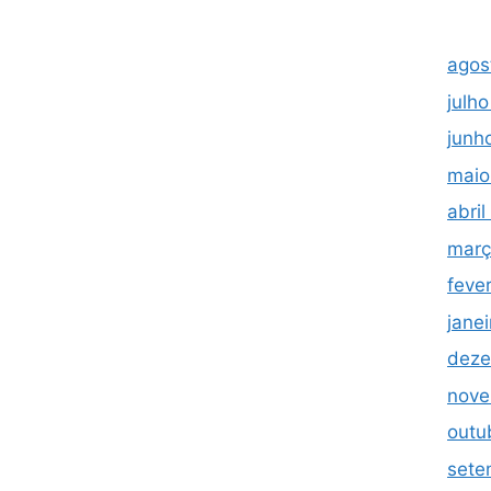
agos
julh
junh
maio
abri
març
feve
jane
deze
nove
outu
sete