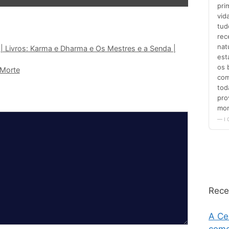
o | Livros: Karma e Dharma e Os Mestres e a Senda |
 Morte
Rece
A Ce