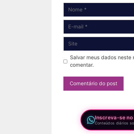
Nome
E-
mail
Site
Salvar meus dados neste 
comentar.
Inscreva-se no
Conteúdos diários so