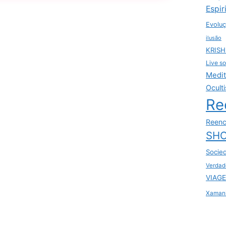
Espir
Evoluç
ilusão
KRIS
Live so
Medi
Ocult
Re
Reenc
SHO
Socie
Verdad
VIAGE
Xaman