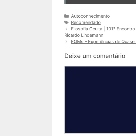
Categorias
Autoconhecimento
Tags
Recomendado
Filosofia Oculta | 101° Encontr
Ricardo Lindemann
EQMs – Experiências de Quase
Deixe um comentário
Comentário