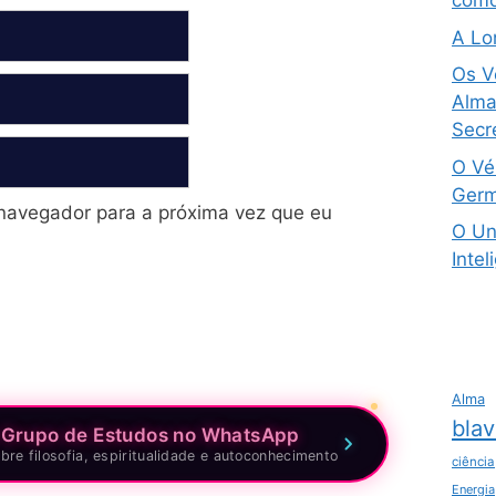
como
A Lo
Os V
Alma 
Secre
O Vé
Germ
navegador para a próxima vez que eu
O Un
Intel
Alma
blav
 Grupo de Estudos no WhatsApp
bre filosofia, espiritualidade e autoconhecimento
ciência
Energia