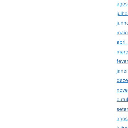
agos
julh
junh
maio
abri
març
feve
jane
deze
nove
outu
sete
agos