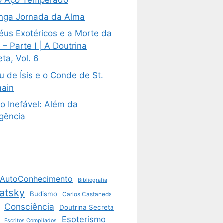
 Aço Temperado
nga Jornada da Alma
éus Exotéricos e a Morte da
– Parte I | A Doutrina
ta, Vol. 6
u de Ísis e o Conde de St.
ain
o Inefável: Além da
igência
AutoConhecimento
Bibliografia
atsky
Budismo
Carlos Castaneda
Consciência
Doutrina Secreta
Esoterismo
Escritos Compilados