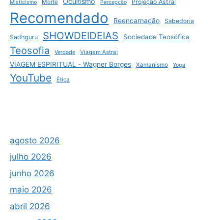
Ocultismo
Projeção Astral
Morte
Misticismo
Percepção
Recomendado
Reencarnação
Sabedoria
SHOWDEIDEIAS
Sociedade Teosófica
Sadhguru
Teosofia
Verdade
Viagem Astral
VIAGEM ESPIRITUAL - Wagner Borges
Xamanismo
Yoga
YouTube
Ética
agosto 2026
julho 2026
junho 2026
maio 2026
abril 2026