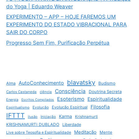
do Yoga | Eduardo Weaver
EXPERIMENTO – APP – HOJE FAREMOS UM
EXPERIMENTO DO ESTADO VIBRACIONAL PARA
SAIR DO CORPO
Progresso Sem Fim, Purificação Perpétua
blavatsky
AutoConhecimento
Budismo
Alma
Consciência
Doutrina Secreta
Carlos Castaneda
ciência
Esoterismo
Espiritualidade
Energia
Escritos Compilados
Filosofia
Evolução Espiritual
Espiritualismo
Evolução
IFTTT
Karma
Krishnamurti
ilusão
Iniciação
KRISHNAMURTI DUBLADO
Liberdade
Meditação
Mente
Live sobre Teosofia e Espiritualidade