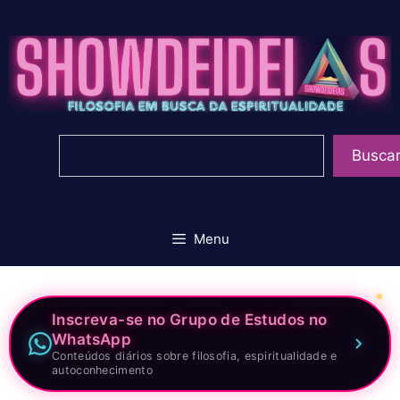
Pular
para
o
conteúdo
Pesquisar
Busca
Menu
Inscreva-se no Grupo de Estudos no
WhatsApp
Conteúdos diários sobre filosofia, espiritualidade e
autoconhecimento