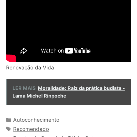
Renovação da Vida
LER MAIS
Moralidade: Raiz da prática budista -
Lama Michel Rinpoche
Categorias
Autoconhecimento
Tags
Recomendado