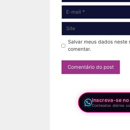
E-
mail
Site
Salvar meus dados neste 
comentar.
Inscreva-se no
Conteúdos diários so