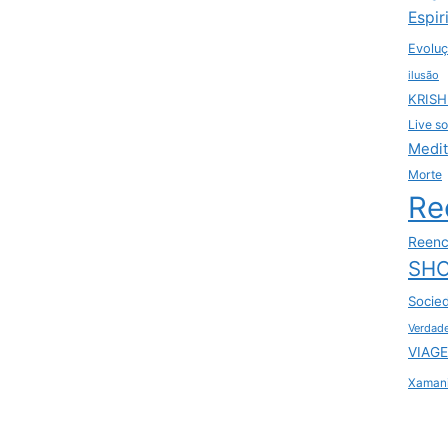
Espir
Evoluç
ilusão
KRIS
Live so
Medi
Morte
Re
Reenc
SHO
Socie
Verdad
VIAGE
Xaman