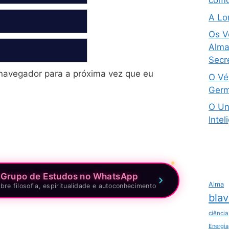
como
A Lo
Os V
Alma 
Secre
navegador para a próxima vez que eu
O Vé
Germ
O Un
Intel
 Grupo de Estudos no WhatsApp
Alma
bre filosofia, espiritualidade e autoconhecimento
blav
ciência
Energia