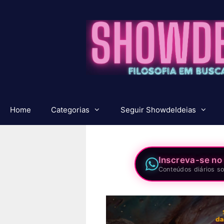
Pular
para
o
conteúdo
Home
Categorias
Seguir ShowdeIdeias
Inscreva-se no
Conteúdos diários so