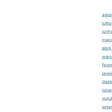
agos
julh
junh
maio
abri
març
feve
jane
deze
nove
outu
sete