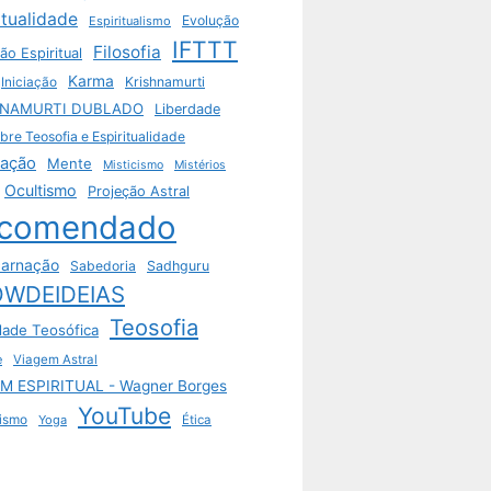
itualidade
Evolução
Espiritualismo
IFTTT
Filosofia
ão Espiritual
Karma
Krishnamurti
Iniciação
HNAMURTI DUBLADO
Liberdade
bre Teosofia e Espiritualidade
tação
Mente
Misticismo
Mistérios
Ocultismo
Projeção Astral
comendado
arnação
Sabedoria
Sadhguru
WDEIDEIAS
Teosofia
dade Teosófica
e
Viagem Astral
M ESPIRITUAL - Wagner Borges
YouTube
ismo
Yoga
Ética