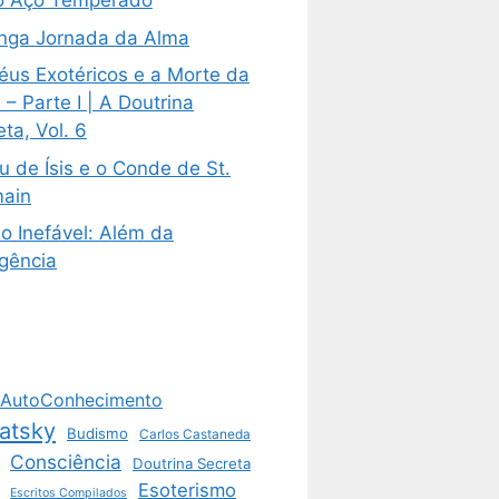
 Aço Temperado
nga Jornada da Alma
éus Exotéricos e a Morte da
– Parte I | A Doutrina
ta, Vol. 6
u de Ísis e o Conde de St.
ain
o Inefável: Além da
igência
AutoConhecimento
atsky
Budismo
Carlos Castaneda
Consciência
Doutrina Secreta
Esoterismo
Escritos Compilados