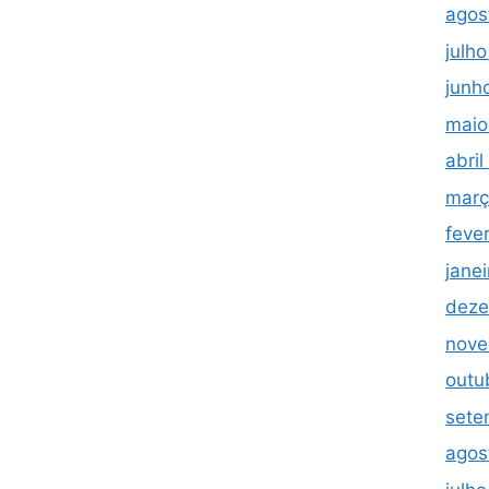
agos
julh
junh
maio
abri
març
feve
jane
deze
nove
outu
sete
agos