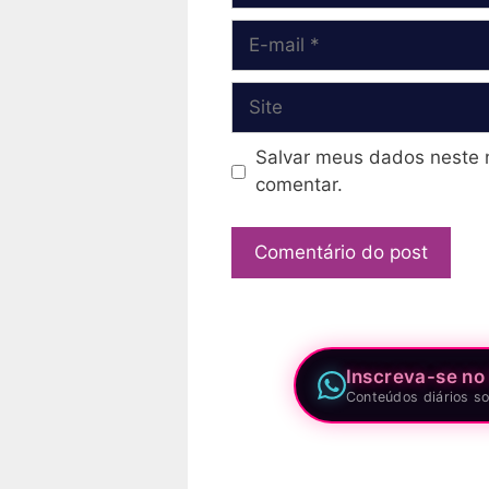
E-
mail
Site
Salvar meus dados neste 
comentar.
Inscreva-se no
Conteúdos diários so