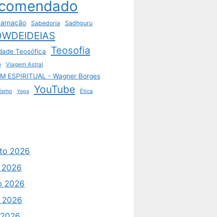
comendado
arnação
Sabedoria
Sadhguru
WDEIDEIAS
Teosofia
dade Teosófica
e
Viagem Astral
M ESPIRITUAL - Wagner Borges
YouTube
ismo
Ética
Yoga
to 2026
o 2026
o 2026
 2026
l 2026