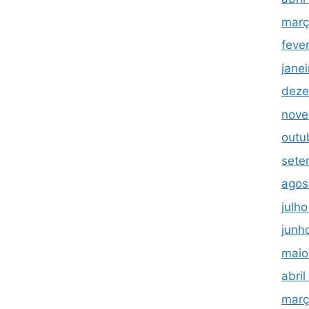
març
feve
jane
deze
nove
outu
sete
agos
julh
junh
maio
abri
març