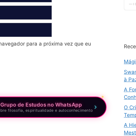
navegador para a próxima vez que eu
Rece
Mág
Swam
à Pa
A Fo
Conh
 Grupo de Estudos no WhatsApp
O Cri
bre filosofia, espiritualidade e autoconhecimento
Temp
A Hi
Mestr