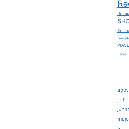
Re
Reenc
SHO
Socie
Verdad
VIAGE
Xaman
agos
julh
junh
maio
abri