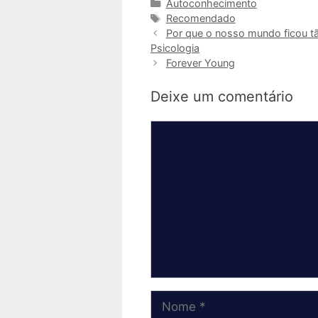
Categorias
Autoconhecimento
Tags
Recomendado
Por que o nosso mundo ficou tão
Psicologia
Forever Young
Deixe um comentário
Comentário
Nome