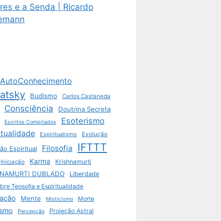
res e a Senda | Ricardo
emann
AutoConhecimento
vatsky
Budismo
Carlos Castaneda
Consciência
Doutrina Secreta
Esoterismo
Escritos Compilados
itualidade
Espiritualismo
Evolução
IFTTT
Filosofia
ão Espiritual
Karma
Krishnamurti
Iniciação
HNAMURTI DUBLADO
Liberdade
bre Teosofia e Espiritualidade
ação
Mente
Morte
Misticismo
ismo
Projeção Astral
Percepção