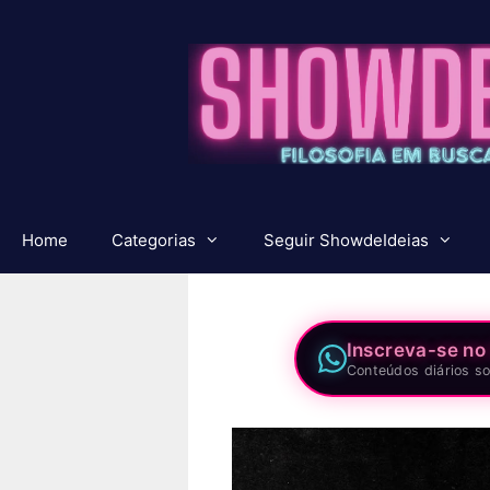
Pular
para
o
conteúdo
Home
Categorias
Seguir ShowdeIdeias
Inscreva-se no
Conteúdos diários so