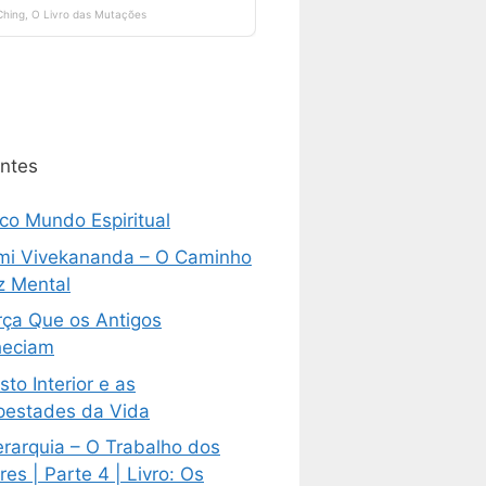
ntes
ico Mundo Espiritual
i Vivekananda – O Caminho
z Mental
rça Que os Antigos
eciam
sto Interior e as
estades da Vida
erarquia – O Trabalho dos
es | Parte 4 | Livro: Os