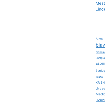
Mest
Lind
Alma
bla
ciência
Energia
Espir
Evoluç
ilusão
KRIS
Live so
Medit
Ocult