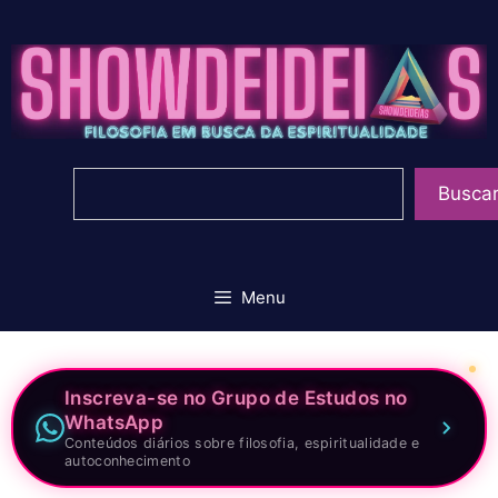
Pular
para
o
conteúdo
Pesquisar
Busca
Menu
Inscreva-se no Grupo de Estudos no
WhatsApp
Conteúdos diários sobre filosofia, espiritualidade e
autoconhecimento