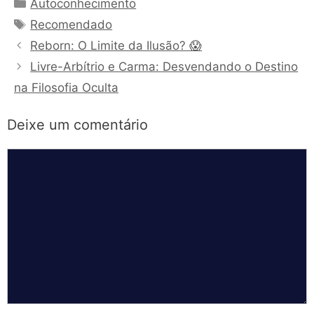
Categorias
Autoconhecimento
Tags
Recomendado
Reborn: O Limite da Ilusão? 😱
Livre-Arbítrio e Carma: Desvendando o Destino
na Filosofia Oculta
Deixe um comentário
Comentário