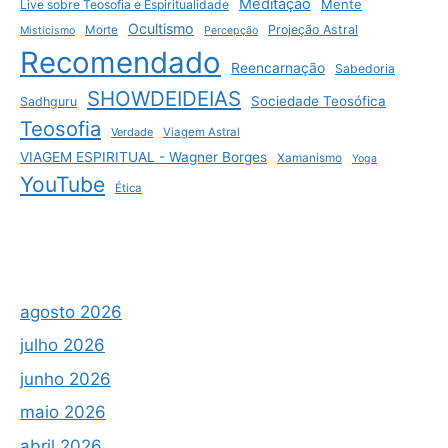
Meditação
Mente
Live sobre Teosofia e Espiritualidade
Ocultismo
Projeção Astral
Morte
Misticismo
Percepção
Recomendado
Reencarnação
Sabedoria
SHOWDEIDEIAS
Sociedade Teosófica
Sadhguru
Teosofia
Verdade
Viagem Astral
VIAGEM ESPIRITUAL - Wagner Borges
Xamanismo
Yoga
YouTube
Ética
agosto 2026
julho 2026
junho 2026
maio 2026
abril 2026