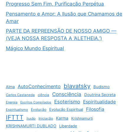
Progresso Sem Fim, Purificação Perpétua
Pensamento e Amor: A Ilusão que Chamamos de
Amar
PARTE DA REPREENSÃO DE NOSSO AMIGO —
(VEJA NOSSA RESPOSTA A ‘ALETHEIA.’)
Mágico Mundo Espiritual
blavatsky
AutoConhecimento
Budismo
Alma
Consciência
Doutrina Secreta
Carlos Castaneda
ciência
Esoterismo
Espiritualidade
Energia
Escritos Compilados
Filosofia
Evolução Espiritual
Espiritualismo
Evolução
IFTTT
Karma
Krishnamurti
ilusão
Iniciação
KRISHNAMURTI DUBLADO
Liberdade