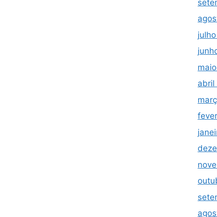
sete
agos
julh
junh
maio
abri
març
feve
jane
deze
nove
outu
sete
agos