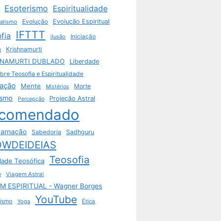
Esoterismo
Espiritualidade
Evolução
Evolução Espiritual
ualismo
IFTTT
ofia
ilusão
Iniciação
a
Krishnamurti
HNAMURTI DUBLADO
Liberdade
bre Teosofia e Espiritualidade
ação
Mente
Morte
Mistérios
ismo
Projeção Astral
Percepção
comendado
arnação
Sabedoria
Sadhguru
WDEIDEIAS
Teosofia
dade Teosófica
e
Viagem Astral
M ESPIRITUAL - Wagner Borges
YouTube
ismo
Yoga
Ética