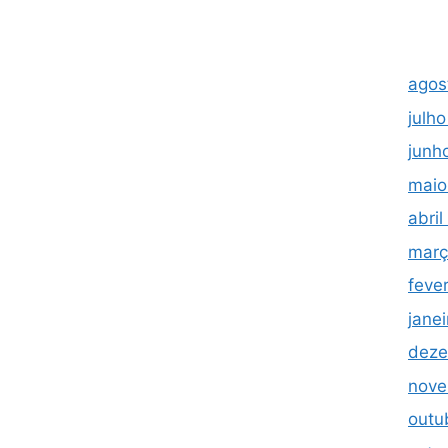
agos
julh
junh
maio
abri
març
feve
jane
deze
nove
outu