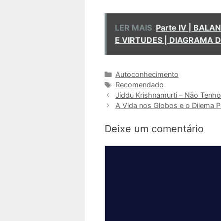
LER MAIS
Parte IV | BAL
E VIRTUDES | DIAGRAMA 
Categorias
Autoconhecimento
Tags
Recomendado
Jiddu Krishnamurti – Não Ten
A Vida nos Globos e o Dilema Po
Deixe um comentário
Comentário