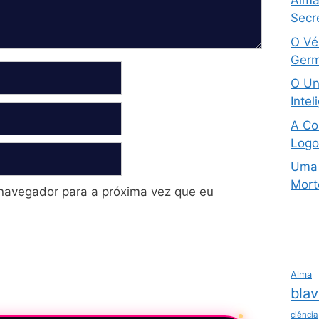
Alma 
Secre
O Vé
Germ
O Un
Intel
A Co
Logo
Uma 
Mort
navegador para a próxima vez que eu
Alma
blav
ciência