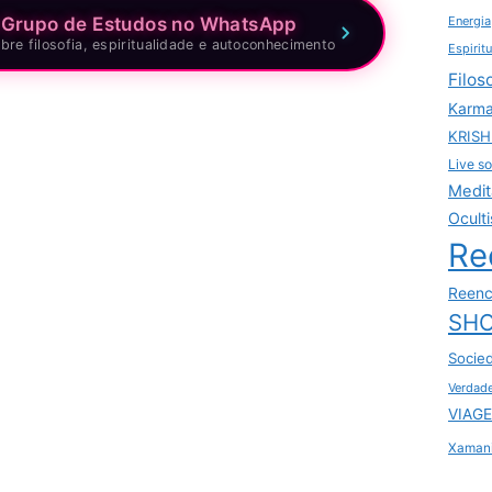
 Grupo de Estudos no WhatsApp
Energia
bre filosofia, espiritualidade e autoconhecimento
Espirit
Filos
Karm
KRIS
Live so
Medit
Ocult
Re
Reenc
SHO
Socie
Verdad
VIAGE
Xaman