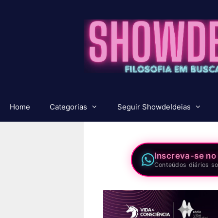
Pular
para
o
conteúdo
Home
Categorias
Seguir ShowdeIdeias
Inscreva-se no
Conteúdos diários so