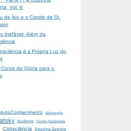
– Parte I | A Doutrina
ta, Vol. 6
u de Ísis e o Conde de St.
ain
o Inefável: Além da
igência
nsciência é a Própria Luz do
s
Coroa de Glória para o
o
AutoConhecimento
Bibliografia
atsky
Budismo
Carlos Castaneda
Consciência
Doutrina Secreta