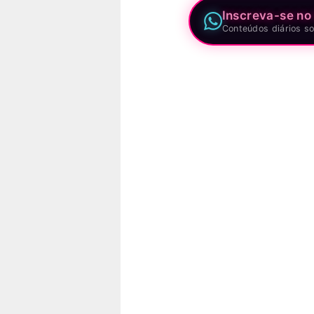
Inscreva-se no
Conteúdos diários so