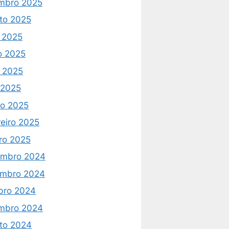
mbro 2025
to 2025
o 2025
o 2025
 2025
l 2025
o 2025
reiro 2025
iro 2025
mbro 2024
mbro 2024
bro 2024
mbro 2024
to 2024