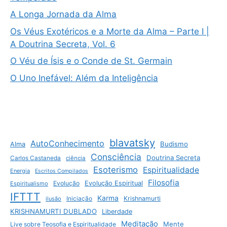
A Longa Jornada da Alma
Os Véus Exotéricos e a Morte da Alma – Parte I |
A Doutrina Secreta, Vol. 6
O Véu de Ísis e o Conde de St. Germain
O Uno Inefável: Além da Inteligência
blavatsky
AutoConhecimento
Budismo
Alma
Consciência
Doutrina Secreta
Carlos Castaneda
ciência
Esoterismo
Espiritualidade
Energia
Escritos Compilados
Filosofia
Evolução
Evolução Espiritual
Espiritualismo
IFTTT
Karma
Krishnamurti
ilusão
Iniciação
KRISHNAMURTI DUBLADO
Liberdade
Meditação
Mente
Live sobre Teosofia e Espiritualidade