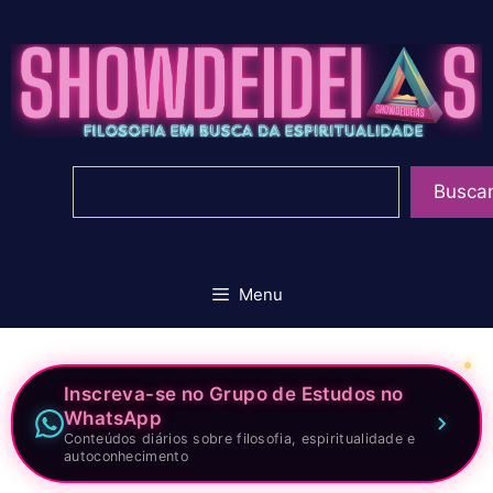
Pular
para
o
conteúdo
Pesquisar
Busca
Menu
Inscreva-se no Grupo de Estudos no
WhatsApp
Conteúdos diários sobre filosofia, espiritualidade e
autoconhecimento