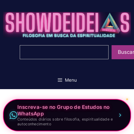
Pular
para
o
conteúdo
Pesquisar
Busca
Menu
Inscreva-se no Grupo de Estudos no
WhatsApp
Conteúdos diários sobre filosofia, espiritualidade e
autoconhecimento