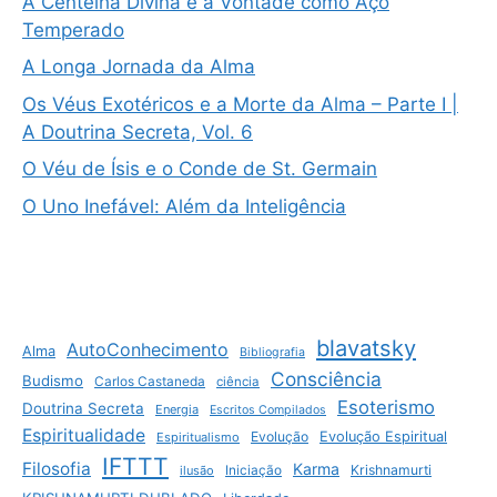
A Centelha Divina e a Vontade como Aço
Temperado
A Longa Jornada da Alma
Os Véus Exotéricos e a Morte da Alma – Parte I |
A Doutrina Secreta, Vol. 6
O Véu de Ísis e o Conde de St. Germain
O Uno Inefável: Além da Inteligência
blavatsky
AutoConhecimento
Alma
Bibliografia
Consciência
Budismo
Carlos Castaneda
ciência
Esoterismo
Doutrina Secreta
Energia
Escritos Compilados
Espiritualidade
Evolução
Evolução Espiritual
Espiritualismo
IFTTT
Filosofia
Karma
Krishnamurti
ilusão
Iniciação