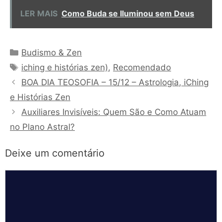
LER MAIS
Como Buda se Iluminou sem Deus
Categorias
Budismo & Zen
Tags
iching e histórias zen)
,
Recomendado
BOA DIA TEOSOFIA – 15/12 – Astrologia, iChing
e Histórias Zen
Auxiliares Invisíveis: Quem São e Como Atuam
no Plano Astral?
Deixe um comentário
Comentário