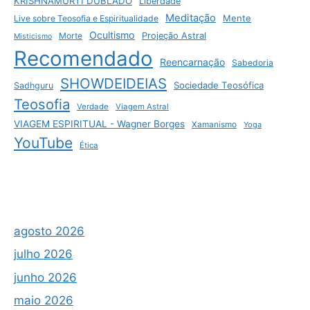
KRISHNAMURTI DUBLADO
Liberdade
Meditação
Mente
Live sobre Teosofia e Espiritualidade
Ocultismo
Morte
Projeção Astral
Misticismo
Recomendado
Reencarnação
Sabedoria
SHOWDEIDEIAS
Sociedade Teosófica
Sadhguru
Teosofia
Verdade
Viagem Astral
VIAGEM ESPIRITUAL - Wagner Borges
Xamanismo
Yoga
YouTube
Ética
agosto 2026
julho 2026
junho 2026
maio 2026