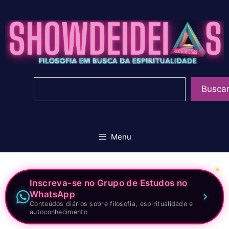
Pular
para
o
conteúdo
Pesquisar
Busca
Menu
Inscreva-se no Grupo de Estudos no
WhatsApp
Conteúdos diários sobre filosofia, espiritualidade e
autoconhecimento