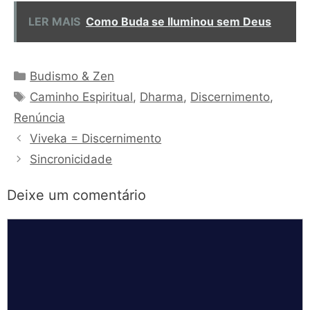
LER MAIS
Como Buda se Iluminou sem Deus
Categorias
Budismo & Zen
Tags
Caminho Espiritual
,
Dharma
,
Discernimento
,
Renúncia
Viveka = Discernimento
Sincronicidade
Deixe um comentário
Comentário