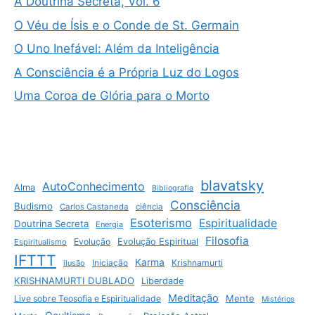
A Doutrina Secreta, Vol. 6
O Véu de Ísis e o Conde de St. Germain
O Uno Inefável: Além da Inteligência
A Consciência é a Própria Luz do Logos
Uma Coroa de Glória para o Morto
blavatsky
AutoConhecimento
Alma
Bibliografia
Consciência
Budismo
Carlos Castaneda
ciência
Esoterismo
Espiritualidade
Doutrina Secreta
Energia
Filosofia
Evolução
Evolução Espiritual
Espiritualismo
IFTTT
Karma
Krishnamurti
ilusão
Iniciação
KRISHNAMURTI DUBLADO
Liberdade
Meditação
Mente
Live sobre Teosofia e Espiritualidade
Mistérios