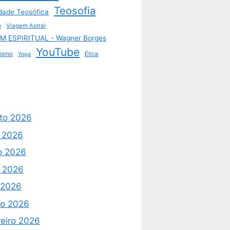
Teosofia
dade Teosófica
e
Viagem Astral
M ESPIRITUAL - Wagner Borges
YouTube
ismo
Ética
Yoga
to 2026
o 2026
o 2026
 2026
l 2026
o 2026
reiro 2026