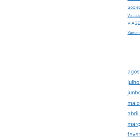
Socie
Verdad
VIAGE
Xaman
agos
julh
junh
maio
abri
març
feve