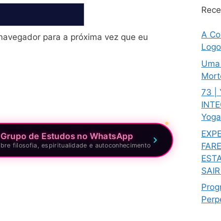
Rece
A Co
navegador para a próxima vez que eu
Logo
Uma 
Mort
73 |
INTE
Yoga
EXPE
 Grupo de Estudos no WhatsApp
FAR
bre filosofia, espiritualidade e autoconhecimento
EST
SAI
Prog
Perp