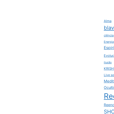
Alma
bla
ciência
Energia
Espir
Evoluç
ilusão
KRIS
Live so
Medit
Ocult
Re
Reenc
SHO