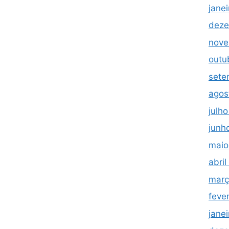
jane
deze
nove
outu
sete
agos
julh
junh
maio
abri
març
feve
jane