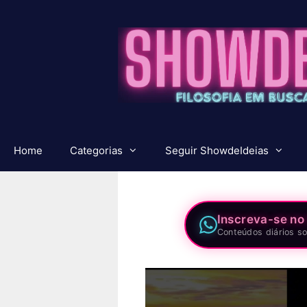
Pular
para
o
conteúdo
Home
Categorias
Seguir ShowdeIdeias
Inscreva-se no
Conteúdos diários so