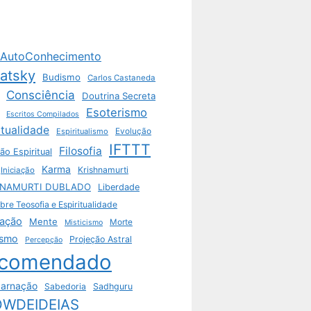
AutoConhecimento
vatsky
Budismo
Carlos Castaneda
Consciência
Doutrina Secreta
Esoterismo
Escritos Compilados
itualidade
Espiritualismo
Evolução
IFTTT
Filosofia
ão Espiritual
Karma
Krishnamurti
Iniciação
HNAMURTI DUBLADO
Liberdade
bre Teosofia e Espiritualidade
ação
Mente
Morte
Misticismo
ismo
Projeção Astral
Percepção
comendado
arnação
Sabedoria
Sadhguru
WDEIDEIAS