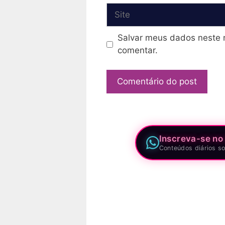
Site
Salvar meus dados neste 
comentar.
Inscreva-se no
Conteúdos diários so