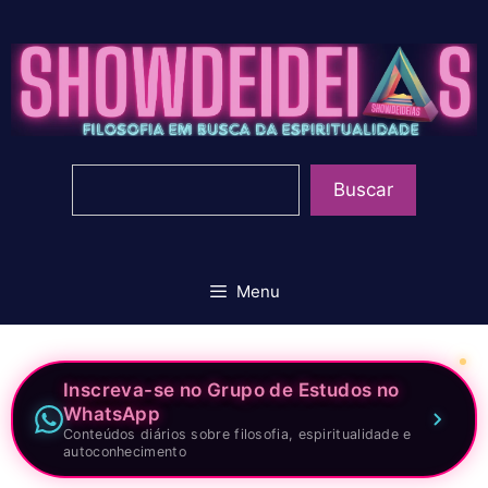
Pular
para
o
conteúdo
Pesquisar
Buscar
Menu
Inscreva-se no Grupo de Estudos no
WhatsApp
Conteúdos diários sobre filosofia, espiritualidade e
autoconhecimento