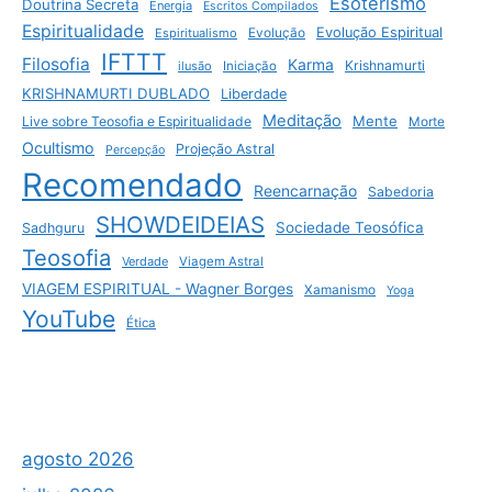
Esoterismo
Doutrina Secreta
Energia
Escritos Compilados
Espiritualidade
Evolução Espiritual
Espiritualismo
Evolução
IFTTT
Filosofia
Karma
Krishnamurti
ilusão
Iniciação
KRISHNAMURTI DUBLADO
Liberdade
Meditação
Mente
Live sobre Teosofia e Espiritualidade
Morte
Ocultismo
Projeção Astral
Percepção
Recomendado
Reencarnação
Sabedoria
SHOWDEIDEIAS
Sociedade Teosófica
Sadhguru
Teosofia
Verdade
Viagem Astral
VIAGEM ESPIRITUAL - Wagner Borges
Xamanismo
Yoga
YouTube
Ética
agosto 2026