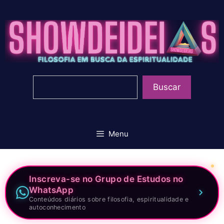
Pular
para
o
conteúdo
Pesquisar
Buscar
Menu
Inscreva-se no Grupo de Estudos no
WhatsApp
Conteúdos diários sobre filosofia, espiritualidade e
autoconhecimento