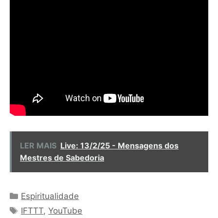
LER MAIS
Live: 13/2/25 - Mensagens dos
Mestres de Sabedoria
Categorias
Espiritualidade
Tags
IFTTT
,
YouTube