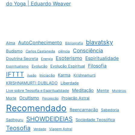
do Yoga | Eduardo Weaver
blavatsky
AutoConhecimento
Alma
Bibliografia
Consciência
Budismo
Carlos Castaneda
ciência
Esoterismo
Espiritualidade
Doutrina Secreta
Energia
Filosofia
Evolução
Evolução Espiritual
Espiritualismo
IFTTT
Karma
Krishnamurti
ilusão
Iniciação
KRISHNAMURTI DUBLADO
Liberdade
Meditação
Mente
Live sobre Teosofia e Espiritualidade
Mistérios
Ocultismo
Morte
Projeção Astral
Percepção
Recomendado
Reencarnação
Sabedoria
SHOWDEIDEIAS
Sociedade Teosófica
Sadhguru
Teosofia
Verdade
Viagem Astral