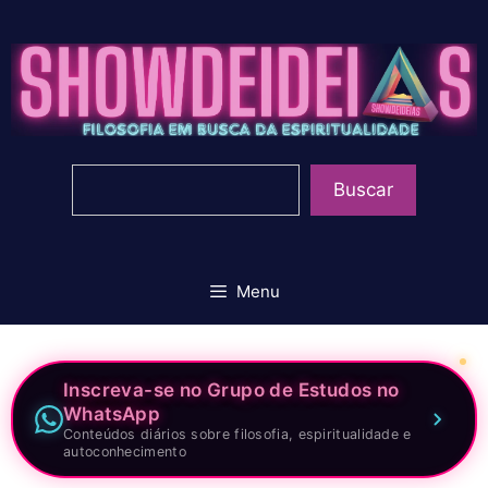
Pular
para
o
conteúdo
Pesquisar
Buscar
Menu
Inscreva-se no Grupo de Estudos no
WhatsApp
Conteúdos diários sobre filosofia, espiritualidade e
autoconhecimento