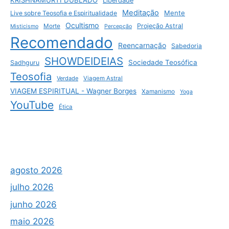
Liberdade
Meditação
Mente
Live sobre Teosofia e Espiritualidade
Ocultismo
Projeção Astral
Morte
Misticismo
Percepção
Recomendado
Reencarnação
Sabedoria
SHOWDEIDEIAS
Sociedade Teosófica
Sadhguru
Teosofia
Verdade
Viagem Astral
VIAGEM ESPIRITUAL - Wagner Borges
Xamanismo
Yoga
YouTube
Ética
agosto 2026
julho 2026
junho 2026
maio 2026