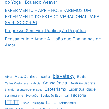
do Yoga | Eduardo Weaver
EXPERIMENTO – APP – HOJE FAREMOS UM
EXPERIMENTO DO ESTADO VIBRACIONAL PARA
SAIR DO CORPO
Progresso Sem Fim, Purificação Perpétua
Pensamento e Amor: A Ilusão que Chamamos de
Amar
blavatsky
AutoConhecimento
Budismo
Alma
Consciência
Doutrina Secreta
Carlos Castaneda
ciência
Esoterismo
Espiritualidade
Energia
Escritos Compilados
Filosofia
Evolução Espiritual
Espiritualismo
Evolução
IFTTT
Karma
Krishnamurti
ilusão
Iniciação
KRISHNAMURTI DUBLADO