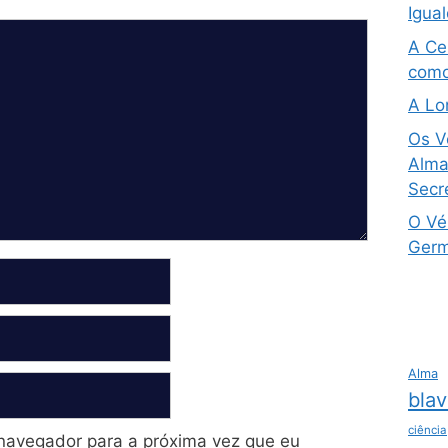
Igua
A Ce
como
A Lo
Os V
Alma 
Secre
O Vé
Germ
Alma
blav
ciência
navegador para a próxima vez que eu