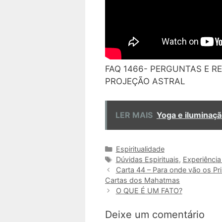
FAQ 1466- PERGUNTAS E R
PROJEÇÃO ASTRAL
LER MAIS
Yoga e iluminaçã
Categorias
Espiritualidade
Tags
Dúvidas Espirituais
,
Experiência
Carta 44 – Para onde vão os Pr
Cartas dos Mahatmas
O QUE É UM FATO?
Deixe um comentário