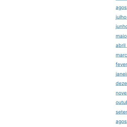
agos
julh
junh
maio
abri
març
feve
jane
deze
nove
outu
sete
agos