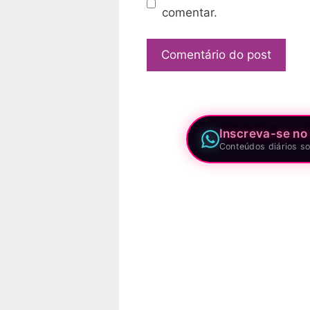
comentar.
Inscreva-se no
Conteúdos diários so