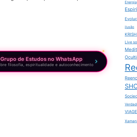
Energia
Espir
Evoluç
ilusão
KRIS
Live so
Medi
Ocult
 Grupo de Estudos no WhatsApp
Re
bre filosofia, espiritualidade e autoconhecimento
Reenc
SHO
Socie
Verdad
VIAGE
Xaman