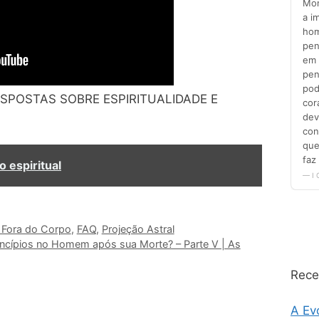
ESPOSTAS SOBRE ESPIRITUALIDADE E
o espiritual
 Fora do Corpo
,
FAQ
,
Projeção Astral
incípios no Homem após sua Morte? – Parte V | As
Rece
A Ev