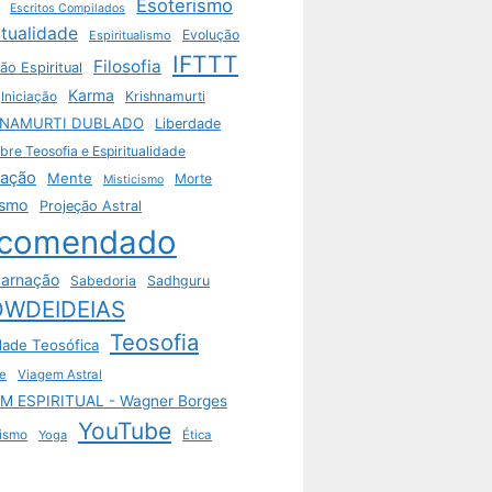
Esoterismo
Escritos Compilados
itualidade
Evolução
Espiritualismo
IFTTT
Filosofia
ão Espiritual
Karma
Krishnamurti
Iniciação
HNAMURTI DUBLADO
Liberdade
bre Teosofia e Espiritualidade
tação
Mente
Morte
Misticismo
ismo
Projeção Astral
comendado
arnação
Sabedoria
Sadhguru
WDEIDEIAS
Teosofia
dade Teosófica
e
Viagem Astral
M ESPIRITUAL - Wagner Borges
YouTube
ismo
Yoga
Ética