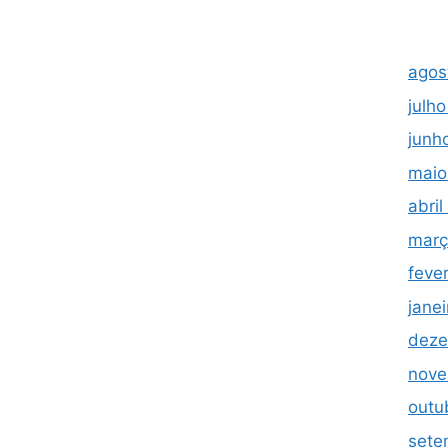
agos
julh
junh
maio
abri
març
feve
jane
deze
nove
outu
sete