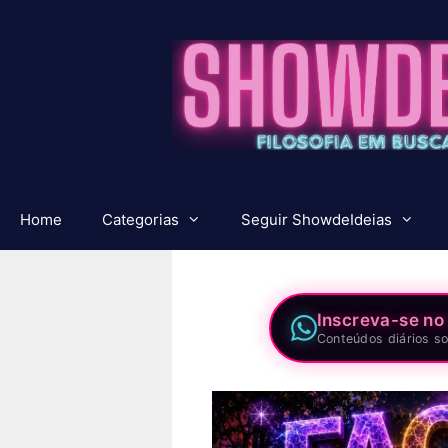
Pular
para
o
conteúdo
Home
Categorias
Seguir ShowdeIdeias
Inscreva-se no
Conteúdos diários so