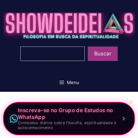
Pular
para
o
conteúdo
Pesquisar
Buscar
Menu
Inscreva-se no Grupo de Estudos no
WhatsApp
Conteúdos diários sobre filosofia, espiritualidade e
autoconhecimento