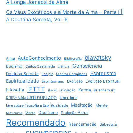
A Longa Jornada da Alma
Os Véus Exotéricos e a Morte da Alma – Parte I |
A Doutrina Secreta, Vol. 6
blavatsky
AutoConhecimento
Alma
Bibliografia
Consciência
Budismo
Carlos Castaneda
ciência
Esoterismo
Doutrina Secreta
Energia
Escritos Compilados
Espiritualidade
Evolução
Evolução Espiritual
Espiritualismo
IFTTT
Filosofia
Karma
Krishnamurti
ilusão
Iniciação
KRISHNAMURTI DUBLADO
Liberdade
Meditação
Mente
Live sobre Teosofia e Espiritualidade
Ocultismo
Morte
Projeção Astral
Misticismo
Recomendado
Reencarnação
Sabedoria