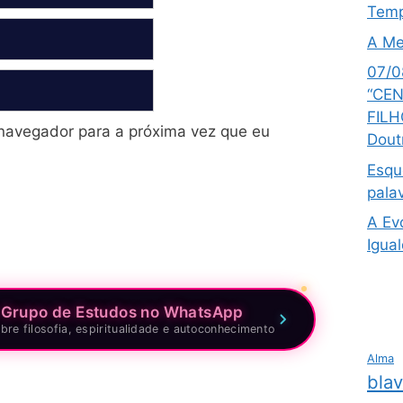
Temp
A Me
07/0
“CEN
FILH
navegador para a próxima vez que eu
Dout
Esqu
pala
A Ev
Igua
 Grupo de Estudos no WhatsApp
bre filosofia, espiritualidade e autoconhecimento
Alma
bla