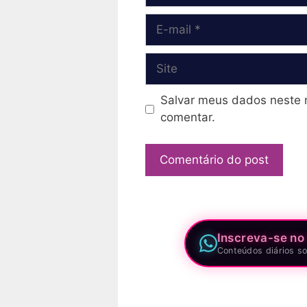
E-
mail
Site
Salvar meus dados neste 
comentar.
Inscreva-se no
Conteúdos diários so