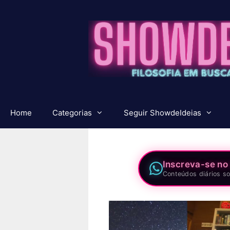
Pular
para
o
conteúdo
Home
Categorias
Seguir ShowdeIdeias
Inscreva-se no
Conteúdos diários so