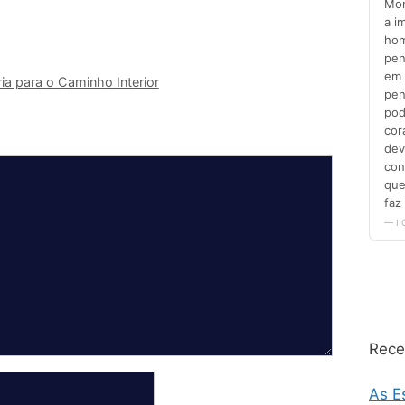
ria para o Caminho Interior
Rece
As E