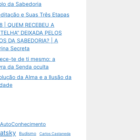
lo da Sabedoria
ditação e Suas Três Etapas
8 | QUEM RECEBEU A
TELHA” DEIXADA PELOS
OS DA SABEDORIA? | A
rina Secreta
ece-te de ti mesmo: a
vra da Senda oculta
olução da Alma e a Ilusão da
ldade
AutoConhecimento
vatsky
Budismo
Carlos Castaneda