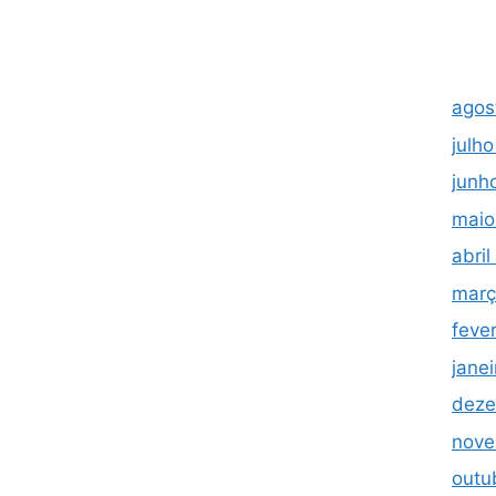
agos
julh
junh
maio
abri
març
feve
jane
deze
nove
outu