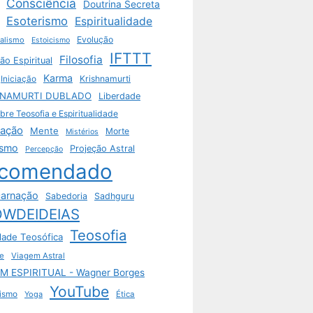
Consciência
Doutrina Secreta
Esoterismo
Espiritualidade
Evolução
ualismo
Estoicismo
IFTTT
Filosofia
ão Espiritual
Karma
Krishnamurti
Iniciação
HNAMURTI DUBLADO
Liberdade
bre Teosofia e Espiritualidade
tação
Mente
Morte
Mistérios
ismo
Projeção Astral
Percepção
comendado
arnação
Sabedoria
Sadhguru
WDEIDEIAS
Teosofia
dade Teosófica
e
Viagem Astral
M ESPIRITUAL - Wagner Borges
YouTube
ismo
Yoga
Ética