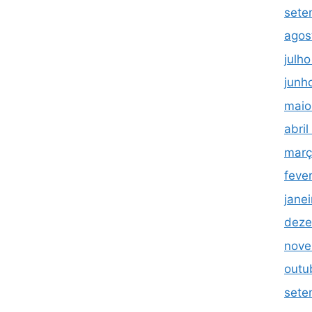
sete
agos
julh
junh
maio
abri
març
feve
jane
deze
nove
outu
sete