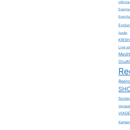
ciência
Energia
Espirit
Evoluç
ilusão
KRIS
Live so
Medi
Ocult
Re
Reenc
SHO
Socie
Verdad
VIAGE
Xaman