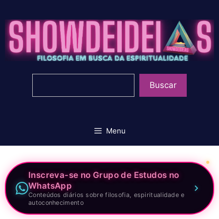
Pular
para
o
conteúdo
Pesquisar
Buscar
Menu
Inscreva-se no Grupo de Estudos no
WhatsApp
Conteúdos diários sobre filosofia, espiritualidade e
autoconhecimento