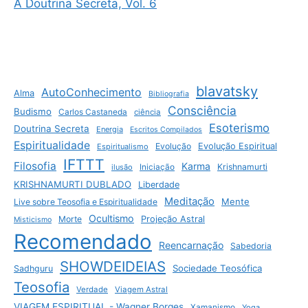
A Doutrina Secreta, Vol. 6
blavatsky
AutoConhecimento
Alma
Bibliografia
Consciência
Budismo
Carlos Castaneda
ciência
Esoterismo
Doutrina Secreta
Energia
Escritos Compilados
Espiritualidade
Evolução
Evolução Espiritual
Espiritualismo
IFTTT
Filosofia
Karma
Krishnamurti
ilusão
Iniciação
KRISHNAMURTI DUBLADO
Liberdade
Meditação
Mente
Live sobre Teosofia e Espiritualidade
Ocultismo
Morte
Projeção Astral
Misticismo
Recomendado
Reencarnação
Sabedoria
SHOWDEIDEIAS
Sociedade Teosófica
Sadhguru
Teosofia
Verdade
Viagem Astral
VIAGEM ESPIRITUAL - Wagner Borges
Xamanismo
Yoga