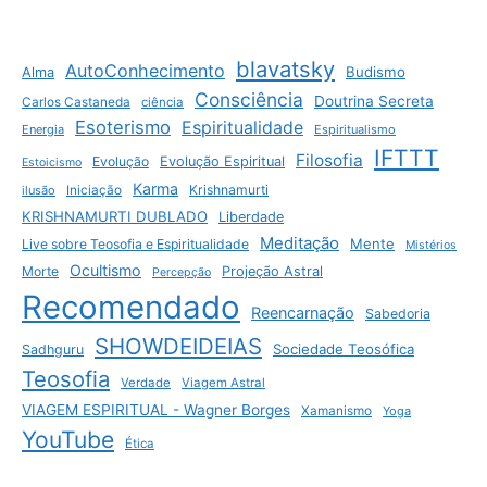
blavatsky
AutoConhecimento
Budismo
Alma
Consciência
Doutrina Secreta
Carlos Castaneda
ciência
Esoterismo
Espiritualidade
Energia
Espiritualismo
IFTTT
Filosofia
Evolução
Evolução Espiritual
Estoicismo
Karma
Krishnamurti
ilusão
Iniciação
KRISHNAMURTI DUBLADO
Liberdade
Meditação
Mente
Live sobre Teosofia e Espiritualidade
Mistérios
Ocultismo
Morte
Projeção Astral
Percepção
Recomendado
Reencarnação
Sabedoria
SHOWDEIDEIAS
Sociedade Teosófica
Sadhguru
Teosofia
Verdade
Viagem Astral
VIAGEM ESPIRITUAL - Wagner Borges
Xamanismo
Yoga
YouTube
Ética