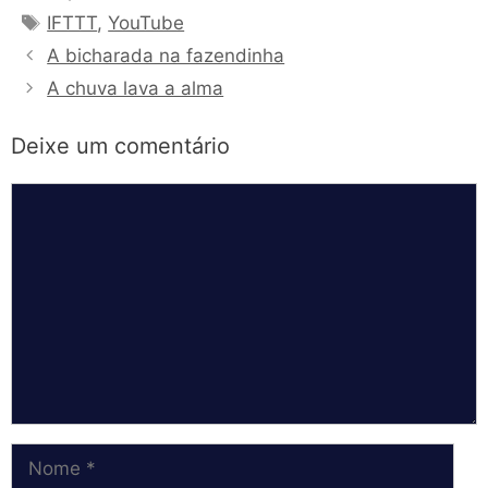
Tags
IFTTT
,
YouTube
A bicharada na fazendinha
A chuva lava a alma
Deixe um comentário
Comentário
Nome