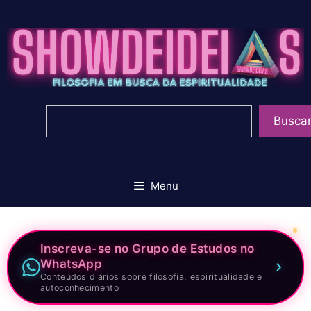
Pular
para
o
conteúdo
Pesquisar
Busca
Menu
Inscreva-se no Grupo de Estudos no
WhatsApp
Conteúdos diários sobre filosofia, espiritualidade e
autoconhecimento