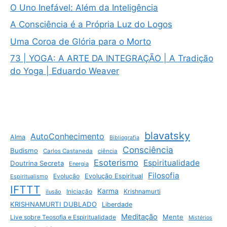
O Uno Inefável: Além da Inteligência
A Consciência é a Própria Luz do Logos
Uma Coroa de Glória para o Morto
73 | YOGA: A ARTE DA INTEGRAÇÃO | A Tradição
do Yoga | Eduardo Weaver
blavatsky
AutoConhecimento
Alma
Bibliografia
Consciência
Budismo
Carlos Castaneda
ciência
Esoterismo
Espiritualidade
Doutrina Secreta
Energia
Filosofia
Evolução
Evolução Espiritual
Espiritualismo
IFTTT
Karma
Krishnamurti
ilusão
Iniciação
KRISHNAMURTI DUBLADO
Liberdade
Meditação
Mente
Live sobre Teosofia e Espiritualidade
Mistérios