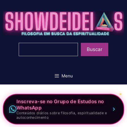
Pular
para
o
conteúdo
Pesquisar
Buscar
Menu
Inscreva-se no Grupo de Estudos no
WhatsApp
Conteúdos diários sobre filosofia, espiritualidade e
autoconhecimento