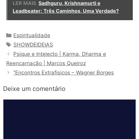
LER MAIS
Sadhguru, Krishnamurti e
Leadbeater: Três Caminhos, Uma Verdade?
Categorias
Espiritualidade
Tags
SHOWDEIDEIAS
Psique e Intelecto | Karma, Dharma e
Reencarnação | Marcos Queiroz
”Encontros Extrafisicos – Wagner Borges
Deixe um comentário
Comentário